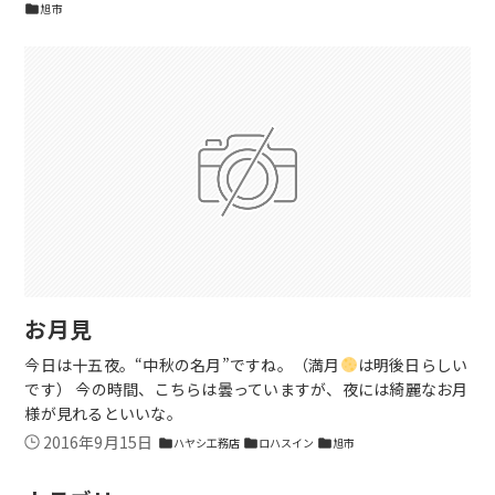
旭市
folder
お月見
今日は十五夜。“中秋の名月”ですね。（満月
は明後日らしい
です） 今の時間、こちらは曇っていますが、夜には綺麗なお月
様が見れるといいな。
2016年9月15日
ハヤシ工務店
ロハスイン
旭市
folder
folder
folder