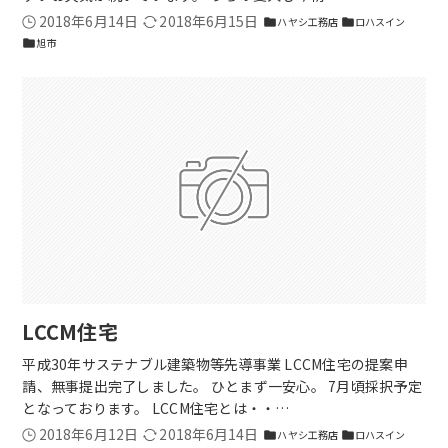
2018年6月14日
2018年6月15日
ハヤシ工務店
ロハスイン
folder
folder
旭市
folder
LCCM住宅
平成30年サステナブル建築物等先導事業 LCCM住宅の提案申
請、無事提出完了しました。 ひとまず一安心。 7月頃採択予定
となっております。 LCCM住宅とは・・…
2018年6月12日
2018年6月14日
ハヤシ工務店
ロハスイン
folder
folder