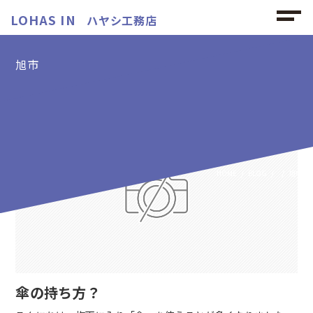
LOHAS IN
ハヤシ工務店
旭市
旭市の記事
HOME
BLOG
旭市
傘の持ち方？