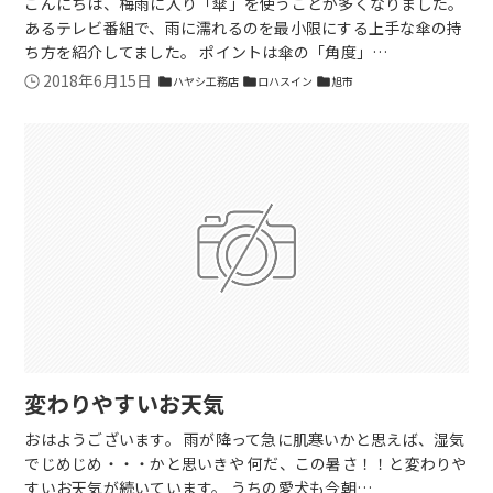
こんにちは、梅雨に入り「傘」を使うことが多くなりました。
あるテレビ番組で、雨に濡れるのを最小限にする上手な傘の持
ち方を紹介してました。 ポイントは傘の「角度」…
2018年6月15日
ハヤシ工務店
ロハスイン
旭市
folder
folder
folder
変わりやすいお天気
おはようございます。 雨が降って急に肌寒いかと思えば、湿気
でじめじめ・・・かと思いきや 何だ、この暑さ！！と変わりや
すいお天気が続いています。 うちの愛犬も今朝…