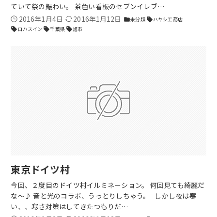
ていて祭の賑わい。 茶色い看板のセブンイレブ…
2016年1月4日
2016年1月12日
未分類
ハヤシ工務店
folder
sell
ロハスイン
千葉県
旭市
sell
sell
sell
東京ドイツ村
今回、２度目のドイツ村イルミネーション。 何回見ても綺麗だ
な～♪ 音と光のコラボ、うっとりしちゃう。 しかし夜は寒
い、、寒さ対策はしてきたつもりだ…