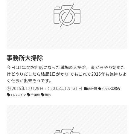
事務所大掃除
今日は1年間お世話になった職場の大掃除。 朝からやり始めた
けどやりだしたら結局1日がかり でもこれで2016年も気持ちよ
く仕事が出来そうです。
2015年12月29日
2015年12月31日
未分類
ハヤシ工務店
folder
sell
ロハスイン
千葉県
旭市
sell
sell
sell