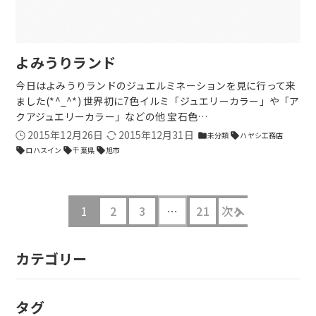
よみうりランド
今日はよみうりランドのジュエルミネーションを見に行って来
ました(*^_^*) 世界初に7色イルミ「ジュエリーカラー」や「ア
クアジュエリーカラー」などの他 宝石色…
2015年12月26日
2015年12月31日
未分類
ハヤシ工務店
folder
sell
ロハスイン
千葉県
旭市
sell
sell
sell
1
2
3
…
21
次へ
カテゴリー
タグ