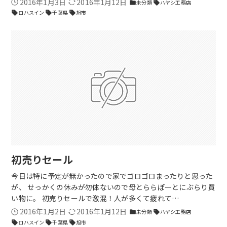
2016年1月3日
2016年1月12日
未分類
ハヤシ工務店
folder
sell
ロハスイン
千葉県
旭市
sell
sell
sell
初売りセール
今日は特に予定が無かったので家でゴロゴロまったりと思った
が、 せっかくの休みが勿体ないので母とららぽーとにぶらり買
い物に。 初売りセールで激混！人が多くて疲れて…
2016年1月2日
2016年1月12日
未分類
ハヤシ工務店
folder
sell
ロハスイン
千葉県
旭市
sell
sell
sell