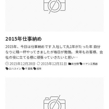
2015年仕事納め
2015年、今日は仕事納めです 入社して丸1年がたった年 自分
なりに精一杯やってきましたが毎日が勉強。 来年もお客様、会
社の役に立てる様に頑張っていきたいと思い…
2015年12月28日
2015年12月31日
未分類
ハヤシ工務店
folder
sell
ロハスイン
千葉県
旭市
sell
sell
sell