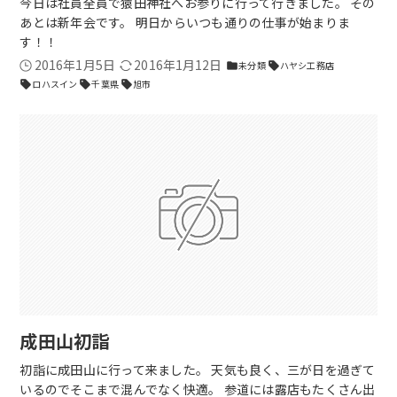
今日は社員全員で猿田神社へお参りに行って行きました。 その
あとは新年会です。 明日からいつも通りの仕事が始まりま
す！！
2016年1月5日
2016年1月12日
未分類
ハヤシ工務店
folder
sell
ロハスイン
千葉県
旭市
sell
sell
sell
成田山初詣
初詣に成田山に行って来ました。 天気も良く、三が日を過ぎて
いるのでそこまで混んでなく快適。 参道には露店もたくさん出