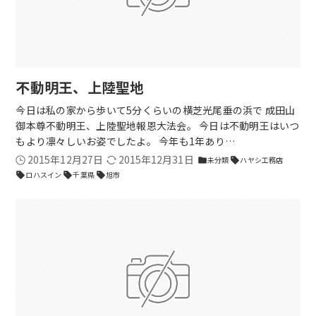
不動明王、上陸聖地
今日は私の家から歩いて5分くらいの横芝光尾垂の浜で 成田山
御本尊不動明王、上陸聖地報恩大法会。 今日は不動明王はいつ
もより凛々しいお姿でしたよ。 今年も1年あり…
2015年12月27日
2015年12月31日
未分類
ハヤシ工務店
folder
sell
ロハスイン
千葉県
旭市
sell
sell
sell