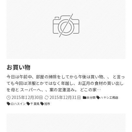
お買い物
今日は午前中、部屋の掃除をしてから午後は買い物、、 と言っ
ても今回は洋服とかではなく年越し、お正月の食材の買い出し
を母と スーパーへ、、案の定激混み。 どこの家…
2015年12月30日
2015年12月31日
未分類
ハヤシ工務店
folder
sell
ロハスイン
千葉県
旭市
sell
sell
sell