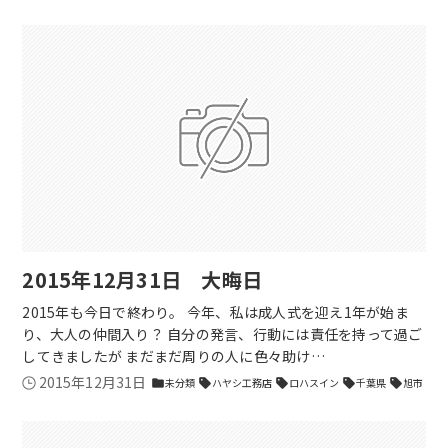
2015年12月31日 大晦日
2015年も今日で終わり。 今年、私は成人式を迎え1年が始ま
り、大人の仲間入り？ 自分の発言、行動には責任を持って過ご
してきましたが まだまだ周りの人に色々助け…
2015年12月31日
未分類
ハヤシ工務店
ロハスイン
千葉県
旭市
folder
sell
sell
sell
sell