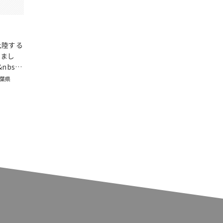
上陸する
しまし
nbs…
葉県