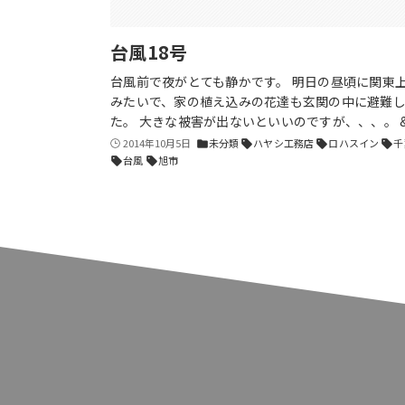
台風18号
台風前で夜がとても静かです。 明日の昼頃に関東
みたいで、家の植え込みの花達も玄関の中に避難
た。 大きな被害が出ないといいのですが、、、。 &
2014年10月5日
未分類
ハヤシ工務店
ロハスイン
千
folder
sell
sell
sell
台風
旭市
sell
sell