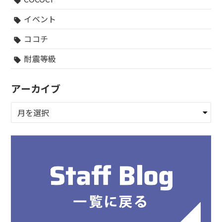
sell
イベント
sell
ココチ
sell
耐震等級
sell
アーカイブ