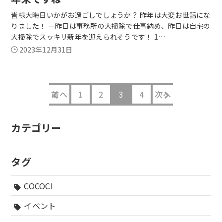
皆様大晦日いかがお過ごしでしょうか？ 昨年は大変お世話にな
りました！ 一昨日は事務所の大掃除で仕事納め、昨日は自宅の
大掃除でスッキリ新年を迎えられそうです！ 1…
2023年12月31日
前へ
1
2
3
4
次へ
カテゴリー
タグ
COCOCI
sell
イベント
sell