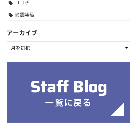
ココチ
sell
耐震等級
sell
アーカイブ