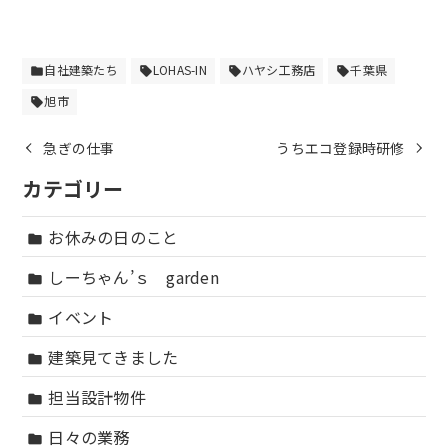
自社建築たち
LOHAS-IN
ハヤシ工務店
千葉県
folder
sell
sell
sell
旭市
sell
急ぎの仕事
うちエコ登録時研修
カテゴリー
お休みの日のこと
folder
しーちゃん’ｓ garden
folder
イベント
folder
建築見てきました
folder
担当設計物件
folder
日々の業務
folder