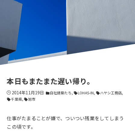
本日もまたまた遅い帰り。
2014年11月19日
自社建築たち
LOHAS-IN
ハヤシ工務店
folder
sell
sell
千葉県
旭市
sell
sell
仕事がたまることが嫌で、ついつい残業をしてしまう
この頃です。