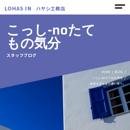
LOHAS IN
ハヤシ工務店
こっし-noたて
もの気分
スタッフブログ
HOME
BLOG
こっし-noたてもの気分
本日もまたまた遅い帰り。