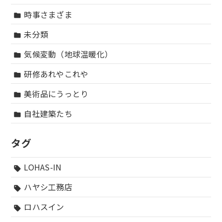
時事さまざま
folder
未分類
folder
気候変動（地球温暖化）
folder
研修あれやこれや
folder
美術品にうっとり
folder
自社建築たち
folder
タグ
LOHAS-IN
sell
ハヤシ工務店
sell
ロハスイン
sell