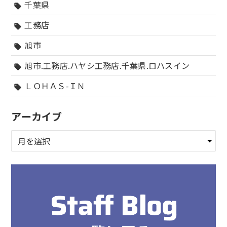
千葉県
sell
工務店
sell
旭市
sell
旭市.工務店.ハヤシ工務店.千葉県.ロハスイン
sell
ＬＯＨＡＳ-ＩＮ
sell
アーカイブ