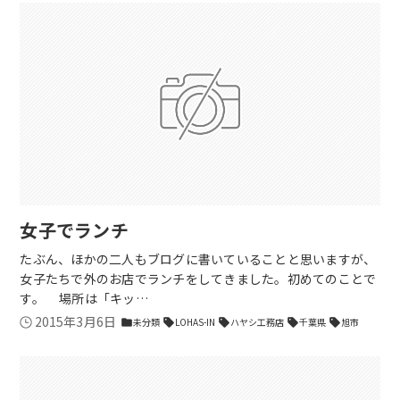
女子でランチ
たぶん、ほかの二人もブログに書いていることと思いますが、
女子たちで外のお店でランチをしてきました。初めてのことで
す。 場所は「キッ…
2015年3月6日
未分類
LOHAS-IN
ハヤシ工務店
千葉県
旭市
folder
sell
sell
sell
sell