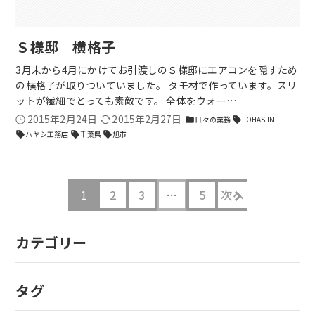
Ｓ様邸 横格子
3月末から4月にかけてお引渡しのＳ様邸にエアコンを隠すため
の横格子が取りついていました。 タモ材で作っています。スリ
ットが繊細でとっても素敵です。 全体をウォー…
2015年2月24日
2015年2月27日
日々の業務
LOHAS-IN
folder
sell
ハヤシ工務店
千葉県
旭市
sell
sell
sell
1
2
3
…
5
次へ
カテゴリー
タグ