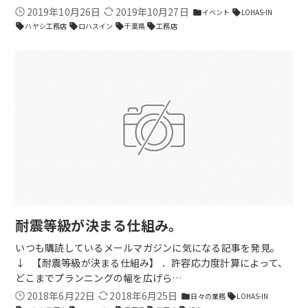
2019年10月26日
2019年10月27日
イベント
LOHAS-IN
folder
sell
ハヤシ工務店
ロハスイン
千葉県
工務店
sell
sell
sell
sell
耐震等級が決まる仕組み。
いつも購読しているメールマガジンに気になる記事を発見。
↓ 【耐震等級が決まる仕組み】 ．許容応力度計算によって、
どこまでプランニングの幅を広げら…
2018年6月22日
2018年6月25日
日々の業務
LOHAS-IN
folder
sell