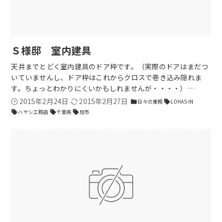
Ｓ様邸 室内建具
天井までとどく室内建具のドア枠です。（実際のドアはまだつ
いていませんし、ドア枠はこれからクロスで巻き込み隠れま
す。ちょっとわかりにくいかもしれませんが・・・・）…
2015年2月24日
2015年2月27日
日々の業務
LOHAS-IN
folder
sell
ハヤシ工務店
千葉県
旭市
sell
sell
sell