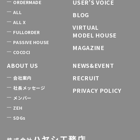
USER'S VOICE
ORDERMADE
ALL
BLOG
ALL X
VIRTUAL
FULLORDER
MODEL HOUSE
PASSIVE HOUSE
MAGAZINE
COCOCI
ABOUT US
NEWS&EVENT
RECRUIT
会社案内
社長メッセージ
PRIVACY POLICY
メンバー
ZEH
SDGs
ハヤシ工務店
株式会社