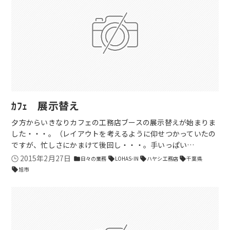
ｶﾌｪ 展示替え
夕方からいきなりカフェの工務店ブースの展示替えが始まりま
した・・・。（レイアウトを考えるように仰せつかっていたの
ですが、忙しさにかまけて後回し・・・。手いっぱい…
2015年2月27日
日々の業務
LOHAS-IN
ハヤシ工務店
千葉県
folder
sell
sell
sell
旭市
sell