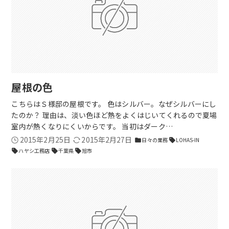
屋根の色
こちらはＳ様邸の屋根です。 色はシルバー。なぜシルバーにし
たのか？ 理由は、淡い色ほど熱をよくはじいてくれるので夏場
室内が熱くなりにくいからです。 当初はダーク…
2015年2月25日
2015年2月27日
日々の業務
LOHAS-IN
folder
sell
ハヤシ工務店
千葉県
旭市
sell
sell
sell