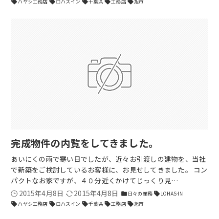
ハヤシ工務店
ロハスイン
千葉県
工務店
旭市
sell
sell
sell
sell
sell
完成物件の内覧をしてきました。
あいにくの雨で寒い日でしたが、近々お引渡しの建物を、当社
で新築をご検討しているお客様に、お見せしてきました。 コン
パクトなお家ですが、４０分近くかけてじっくり見…
2015年4月8日
2015年4月8日
日々の業務
LOHAS-IN
folder
sell
ハヤシ工務店
ロハスイン
千葉県
工務店
旭市
sell
sell
sell
sell
sell