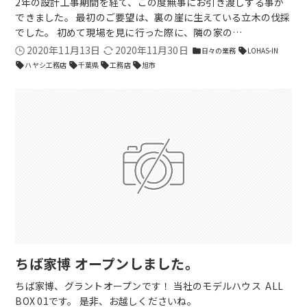
2年の設計工事期間を経て、この度無事にお引き渡しする事が
できました。 最初のご要望は、裏の崖に生えている立木の伐採
でした。 初めて現場を見に行った際に、隣の家の…
2020年11月13日
2020年11月30日
日々の業務
LOHAS-IN
folder
sell
ハヤシ工務店
千葉県
工務店
旭市
sell
sell
sell
sell
ちば家博 オープンしました。
ちば家博、グラントオープンです！ 当社のモデルハウス ALL
BOX 01です。 是非、お越しくださいね。