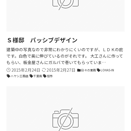
Ｓ様邸 パッシブデザイン
建築中の写真なので非常にわかりにくいのですが、ＬＤＫの庇
です。白色で奥に伸びているのがそれです。 大工さんに作って
もらい、板金屋さんにガルバで巻いてもらっていま…
2015年2月24日
2015年2月27日
日々の業務
LOHAS-IN
folder
sell
ハヤシ工務店
千葉県
旭市
sell
sell
sell