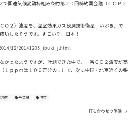
リマで国連気候変動枠組み条約第２０回締約国会議（ＣＯＰ２
ＣＯ２）濃度を、温室効果ガス観測技術衛星「いぶき」で
成功したそうです。すごいぞ、日本！
/2014/12/20141205_ibuki_j.html
なかったようですが、計測できた中で、一番ＣＯ２濃度が高
（１ｐｐｍは１００万分の１）で、次に中国・北京近くの張
工務店
千葉県
旭市
sell
sell
打ち合わせの準備