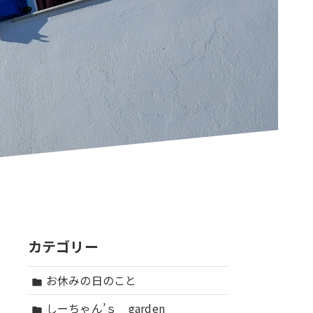
カテゴリー
お休みの日のこと
folder
しーちゃん’ｓ garden
folder