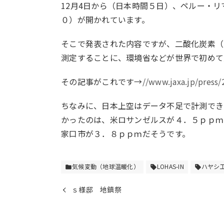
12月4日から（日本時間５日）、ペルー・
０）が開かれています。
そこで発表された内容ですが、二酸化炭素（
測定することに、環境省などが世界で初めて
その記事がこれです→
//www.jaxa.jp/press
ちなみに、日本上空はデータ不足で計測でき
かったのは、米ロサンゼルスが４．５ｐｐｍ
家口市が３．８ｐｐｍだそうです。
気候変動（地球温暖化）
LOHAS-IN
ハヤシ
folder
sell
sell
ｓ様邸 地鎮祭