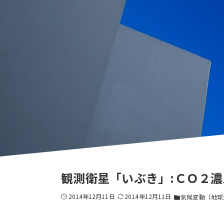
観測衛星「いぶき」:ＣＯ２
2014年12月11日
2014年12月11日
気候変動（地球
folder