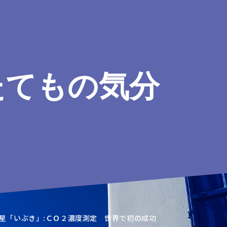
たてもの気分
星「いぶき」:ＣＯ２濃度測定 世界で初の成功