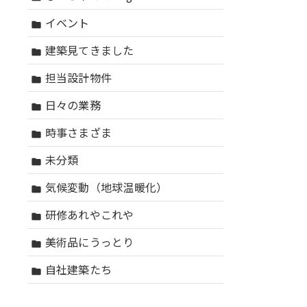
イベント
folder
建築見てきました
folder
担当設計物件
folder
日々の業務
folder
時事さまざま
folder
未分類
folder
気候変動（地球温暖化）
folder
研修あれやこれや
folder
美術品にうっとり
folder
自社建築たち
folder