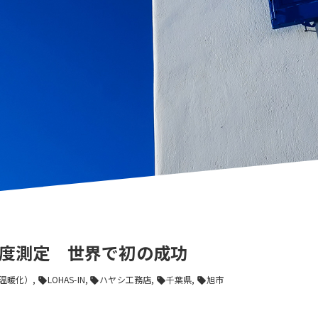
濃度測定 世界で初の成功
温暖化）
LOHAS-IN
ハヤシ工務店
千葉県
旭市
sell
sell
sell
sell