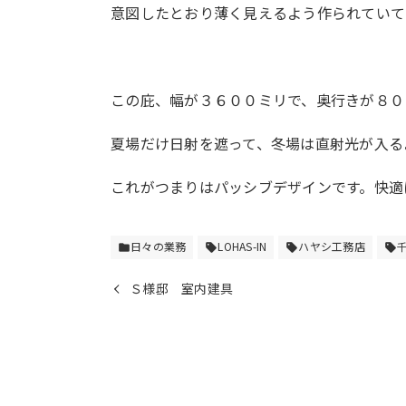
意図したとおり薄く見えるよう作られていて
この庇、幅が３６００ミリで、奥行きが８０
夏場だけ日射を遮って、冬場は直射光が入る
これがつまりはパッシブデザインです。快適
日々の業務
LOHAS-IN
ハヤシ工務店
folder
sell
sell
sell
Ｓ様邸 室内建具