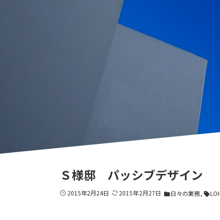
Ｓ様邸 パッシブデザイン
2015年2月24日
2015年2月27日
日々の業務
LOH
folder
sell