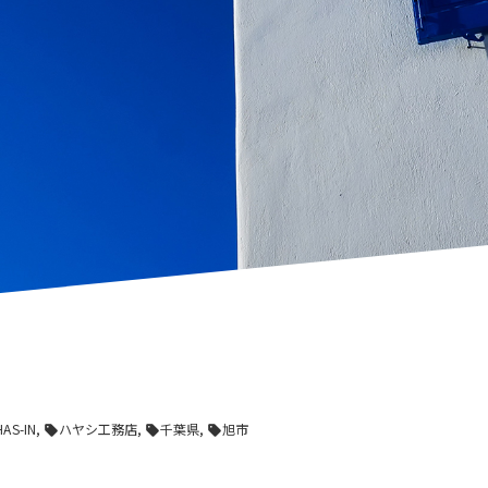
AS-IN
ハヤシ工務店
千葉県
旭市
sell
sell
sell