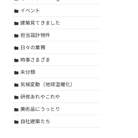
イベント
folder
建築見てきました
folder
担当設計物件
folder
日々の業務
folder
時事さまざま
folder
未分類
folder
気候変動（地球温暖化）
folder
研修あれやこれや
folder
美術品にうっとり
folder
自社建築たち
folder