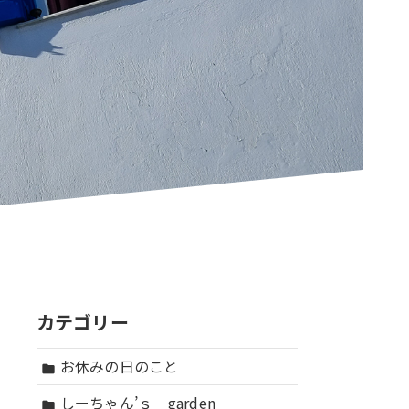
カテゴリー
お休みの日のこと
folder
しーちゃん’ｓ garden
folder