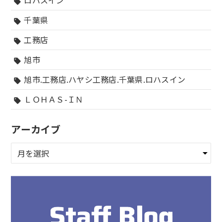
ロハスイン
sell
千葉県
sell
工務店
sell
旭市
sell
旭市.工務店.ハヤシ工務店.千葉県.ロハスイン
sell
ＬＯＨＡＳ-ＩＮ
sell
アーカイブ