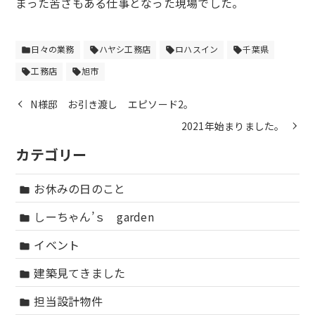
まった苦さもある仕事となった現場でした。
日々の業務
ハヤシ工務店
ロハスイン
千葉県
folder
sell
sell
sell
工務店
旭市
sell
sell
N様邸 お引き渡し エピソード2。
2021年始まりました。
カテゴリー
お休みの日のこと
folder
しーちゃん’ｓ garden
folder
イベント
folder
建築見てきました
folder
担当設計物件
folder