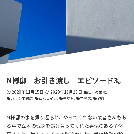
N様邸 お引き渡し エピソード3。
2020年11月15日
2020年11月29日
日々の業務
folder
ハヤシ工務店
ロハスイン
千葉県
工務店
旭市
sell
sell
sell
sell
sell
N様邸の事を振り返ると、やってくれない業者さんもあ
る中で立木の伐採を請け負ってくれた男気のある解体