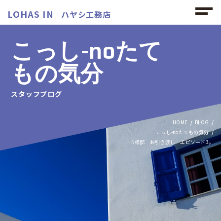
LOHAS IN
ハヤシ工務店
こっし-noたて
もの気分
スタッフブログ
HOME
BLOG
こっし-noたてもの気分
N様邸 お引き渡し エピソード3。