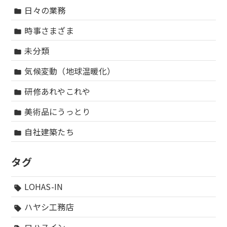
日々の業務
folder
時事さまざま
folder
未分類
folder
気候変動（地球温暖化）
folder
研修あれやこれや
folder
美術品にうっとり
folder
自社建築たち
folder
タグ
LOHAS-IN
sell
ハヤシ工務店
sell