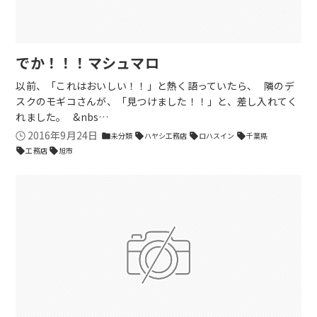
でか！！！マシュマロ
以前、「これはおいしい！！」と熱く語っていたら、 隣のデ
スクのモギコさんが、「見つけました！！」と、差し入れてく
れました。 &nbs…
2016年9月24日
未分類
ハヤシ工務店
ロハスイン
千葉県
folder
sell
sell
sell
工務店
旭市
sell
sell