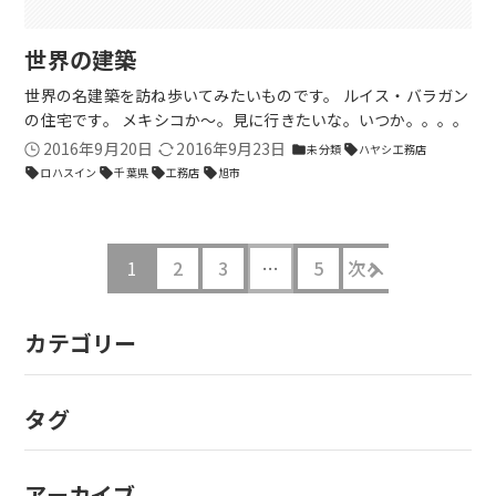
世界の建築
世界の名建築を訪ね歩いてみたいものです。 ルイス・バラガン
の住宅です。 メキシコか～。見に行きたいな。いつか。。。。
2016年9月20日
2016年9月23日
未分類
ハヤシ工務店
folder
sell
ロハスイン
千葉県
工務店
旭市
sell
sell
sell
sell
1
2
3
…
5
次へ
カテゴリー
タグ
アーカイブ