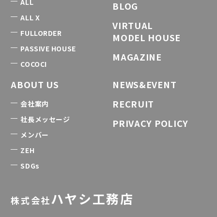
ALL
BLOG
ALL X
VIRTUAL
FULLORDER
MODEL HOUSE
PASSIVE HOUSE
MAGAZINE
COCOCI
ABOUT US
NEWS&EVENT
RECRUIT
会社案内
社長メッセージ
PRIVACY POLICY
メンバー
ZEH
SDGs
ハヤシ工務店
株式会社