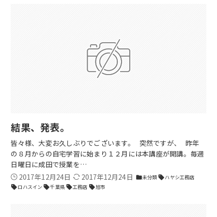
結果、発表。
皆々様、大変お久しぶりでございます。 突然ですが、 昨年
の８月からの自宅学習に始まり１２月には本講座が開講。毎週
日曜日に成田で授業を…
2017年12月24日
2017年12月24日
未分類
ハヤシ工務店
folder
sell
ロハスイン
千葉県
工務店
旭市
sell
sell
sell
sell