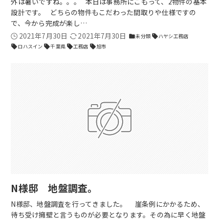
外は暑いですね。。。 本日は事務所にこもって、2物件の基本
設計です。 どちらの物件もこだわった間取りや仕様ですの
で、今から完成が楽し…
2021年7月30日
2021年7月30日
未分類
ハヤシ工務店
folder
sell
ロハスイン
千葉県
工務店
旭市
sell
sell
sell
sell
N様邸 地盤調査。
N様邸、地盤調査を行ってきました。 崖条例にかかるため、
待ち受け擁壁と言うものが必要となります。その為に早く地盤