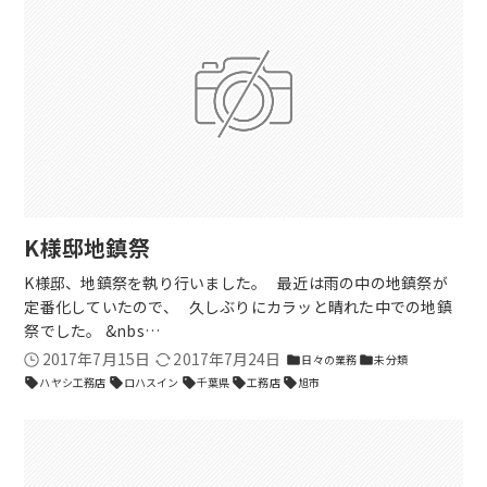
K様邸地鎮祭
K様邸、地鎮祭を執り行いました。 最近は雨の中の地鎮祭が
定番化していたので、 久しぶりにカラッと晴れた中での地鎮
祭でした。 &nbs…
2017年7月15日
2017年7月24日
日々の業務
未分類
folder
folder
ハヤシ工務店
ロハスイン
千葉県
工務店
旭市
sell
sell
sell
sell
sell