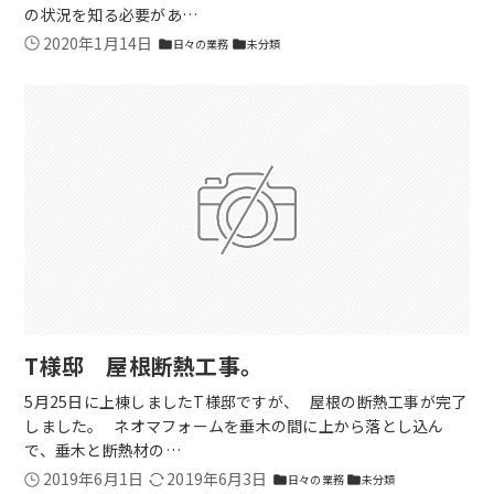
の状況を知る必要があ…
2020年1月14日
日々の業務
未分類
folder
folder
T様邸 屋根断熱工事。
5月25日に上棟しましたT様邸ですが、 屋根の断熱工事が完了
しました。 ネオマフォームを垂木の間に上から落とし込ん
で、垂木と断熱材の…
2019年6月1日
2019年6月3日
日々の業務
未分類
folder
folder