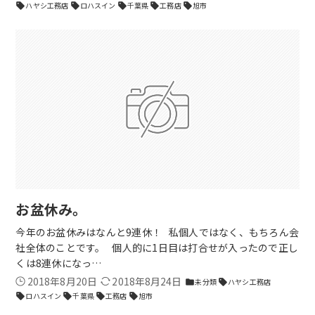
ハヤシ工務店
ロハスイン
千葉県
工務店
旭市
sell
sell
sell
sell
sell
お盆休み。
今年のお盆休みはなんと9連休！ 私個人ではなく、もちろん会
社全体のことです。 個人的に1日目は打合せが入ったので正し
くは8連休になっ…
2018年8月20日
2018年8月24日
未分類
ハヤシ工務店
folder
sell
ロハスイン
千葉県
工務店
旭市
sell
sell
sell
sell