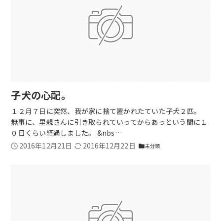
子犬の心配。
１２月７日に突然、我が家に捨て置かれたていた子犬２匹。
無事に、里親さんに引き取られていってからあっという間に１
０日くらい経過しました。 &nbs…
2016年12月21日
2016年12月22日
未分類
folder