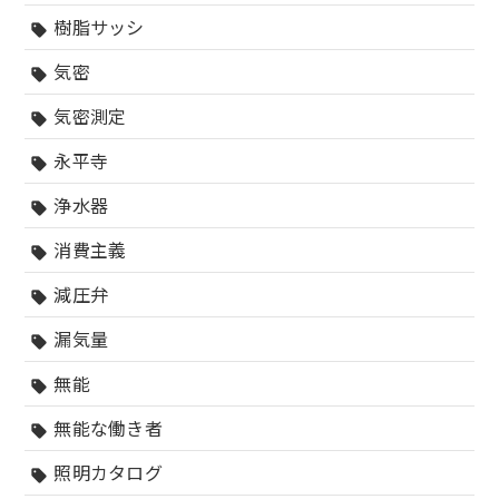
樹脂サッシ
sell
気密
sell
気密測定
sell
永平寺
sell
浄水器
sell
消費主義
sell
減圧弁
sell
漏気量
sell
無能
sell
無能な働き者
sell
照明カタログ
sell