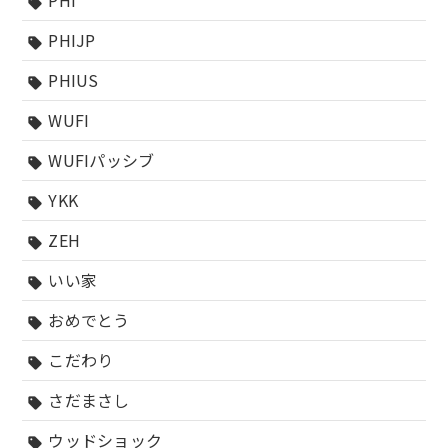
PHI
sell
PHIJP
sell
PHIUS
sell
WUFI
sell
WUFIパッシブ
sell
YKK
sell
ZEH
sell
いい家
sell
おめでとう
sell
こだわり
sell
さだまさし
sell
ウッドショック
sell