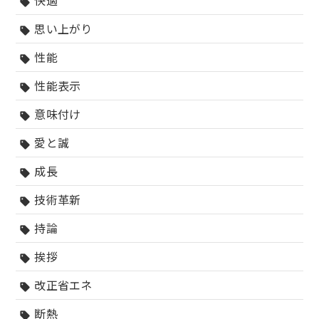
快適
sell
思い上がり
sell
性能
sell
性能表示
sell
意味付け
sell
愛と誠
sell
成長
sell
技術革新
sell
持論
sell
挨拶
sell
改正省エネ
sell
断熱
sell