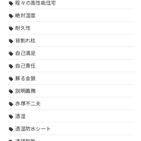
程々の高性能住宅
sell
絶対湿度
sell
耐久性
sell
背割れ柱
sell
自己満足
sell
自己責任
sell
蘇る金狼
sell
説明義務
sell
赤塚不二夫
sell
透湿
sell
透湿防水シート
sell