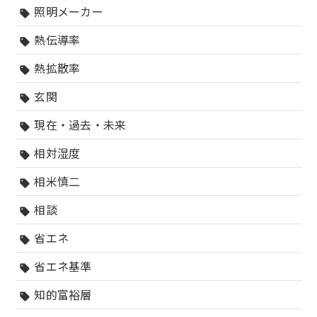
照明メーカー
sell
熱伝導率
sell
熱拡散率
sell
玄関
sell
現在・過去・未来
sell
相対湿度
sell
相米慎二
sell
相談
sell
省エネ
sell
省エネ基準
sell
知的富裕層
sell