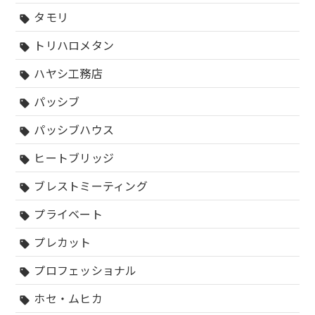
タモリ
sell
トリハロメタン
sell
ハヤシ工務店
sell
パッシブ
sell
パッシブハウス
sell
ヒートブリッジ
sell
ブレストミーティング
sell
プライベート
sell
プレカット
sell
プロフェッショナル
sell
ホセ・ムヒカ
sell