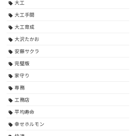
大工
sell
大工手間
sell
大工育成
sell
大沢たかお
sell
安藤サクラ
sell
完璧版
sell
家守り
sell
専務
sell
工務店
sell
平均寿命
sell
幸せホルモン
sell