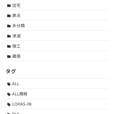
住宅
folder
原点
folder
未分類
folder
津波
folder
竣工
folder
雑感
folder
タグ
ALL
sell
ALL開発
sell
LOHAS-IN
sell