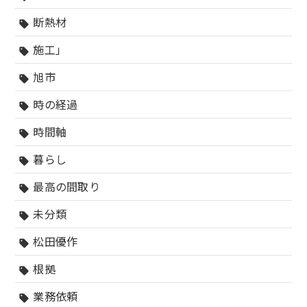
断熱材
sell
施工」
sell
旭市
sell
時の経過
sell
時間軸
sell
暮らし
sell
最高の間取り
sell
未分類
sell
松田優作
sell
根拠
sell
業務依頼
sell