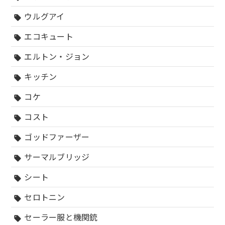
ウルグアイ
sell
エコキュート
sell
エルトン・ジョン
sell
キッチン
sell
コケ
sell
コスト
sell
ゴッドファーザー
sell
サーマルブリッジ
sell
シート
sell
セロトニン
sell
セーラー服と機関銃
sell