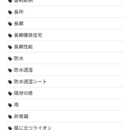
連続断熱
sell
長所
sell
長期
sell
長期優良住宅
sell
長期性能
sell
防水
sell
防水透湿
sell
防水透湿シート
sell
隔世の感
sell
雨
sell
非常識
sell
風に立つライオン
sell