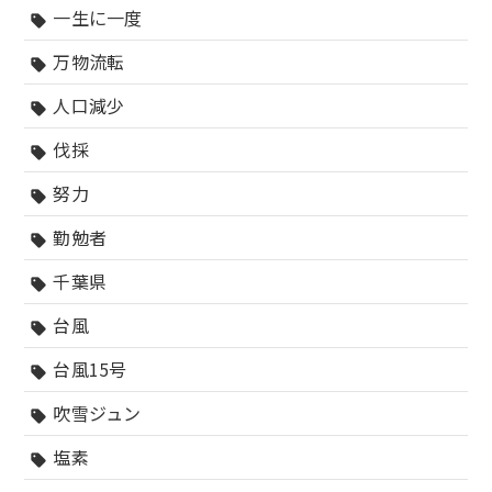
一生に一度
sell
万物流転
sell
人口減少
sell
伐採
sell
努力
sell
勤勉者
sell
千葉県
sell
台風
sell
台風15号
sell
吹雪ジュン
sell
塩素
sell