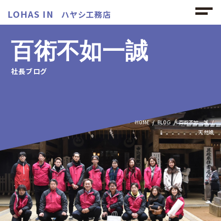
LOHAS IN
ハヤシ工務店
百術不如一誠
社長ブログ
HOME
BLOG
百術不如一誠
天然娘