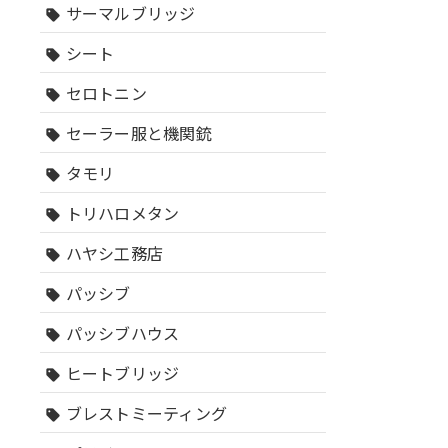
サーマルブリッジ
sell
シート
sell
セロトニン
sell
セーラー服と機関銃
sell
タモリ
sell
トリハロメタン
sell
ハヤシ工務店
sell
パッシブ
sell
パッシブハウス
sell
ヒートブリッジ
sell
ブレストミーティング
sell