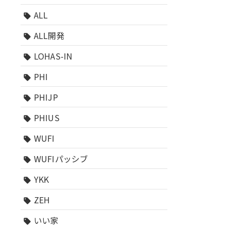
ALL
sell
ALL開発
sell
LOHAS-IN
sell
PHI
sell
PHIJP
sell
PHIUS
sell
WUFI
sell
WUFIパッシブ
sell
YKK
sell
ZEH
sell
いい家
sell