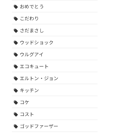
おめでとう
sell
こだわり
sell
さだまさし
sell
ウッドショック
sell
ウルグアイ
sell
エコキュート
sell
エルトン・ジョン
sell
キッチン
sell
コケ
sell
コスト
sell
ゴッドファーザー
sell