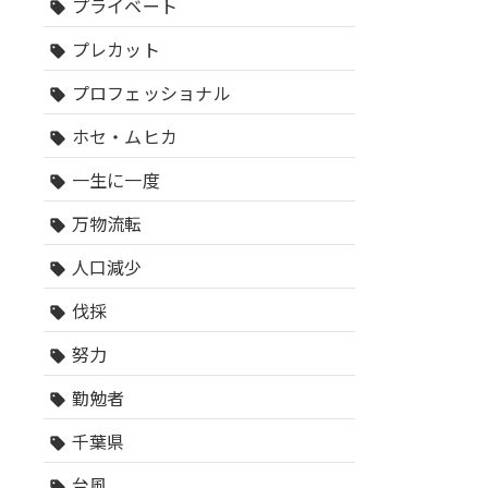
プライベート
sell
プレカット
sell
プロフェッショナル
sell
ホセ・ムヒカ
sell
一生に一度
sell
万物流転
sell
人口減少
sell
伐採
sell
努力
sell
勤勉者
sell
千葉県
sell
台風
sell