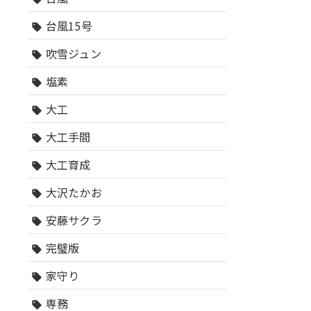
台風15号
sell
吹雪ジュン
sell
塩素
sell
大工
sell
大工手間
sell
大工育成
sell
大沢たかお
sell
安藤サクラ
sell
完璧版
sell
家守り
sell
専務
sell