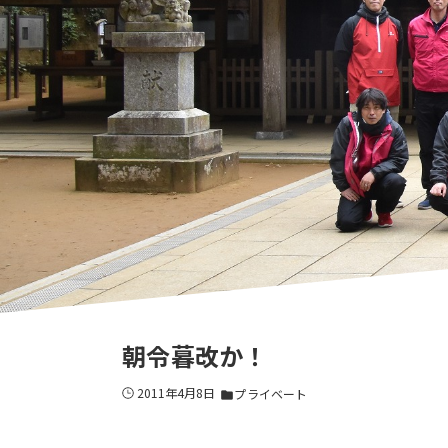
朝令暮改か！
2011年4月8日
プライベート
folder