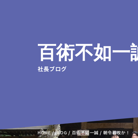
百術不如一
社長ブログ
HOME
BLOG
百術不如一誠
朝令暮改か！