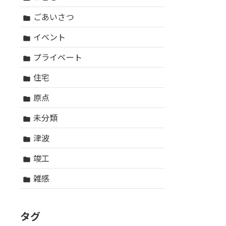
ごあいさつ
folder
イベント
folder
プライベート
folder
住宅
folder
原点
folder
未分類
folder
津波
folder
竣工
folder
雑感
folder
タグ