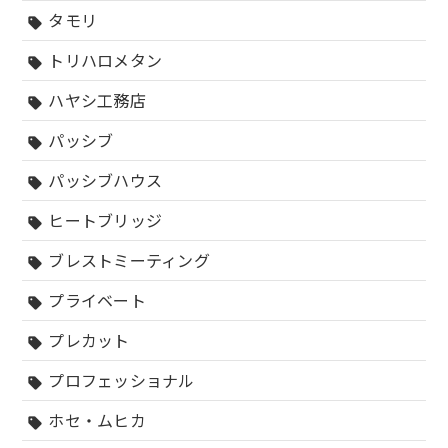
タモリ
sell
トリハロメタン
sell
ハヤシ工務店
sell
パッシブ
sell
パッシブハウス
sell
ヒートブリッジ
sell
ブレストミーティング
sell
プライベート
sell
プレカット
sell
プロフェッショナル
sell
ホセ・ムヒカ
sell