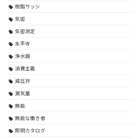
樹脂サッシ
sell
気密
sell
気密測定
sell
永平寺
sell
浄水器
sell
消費主義
sell
減圧弁
sell
漏気量
sell
無能
sell
無能な働き者
sell
照明カタログ
sell