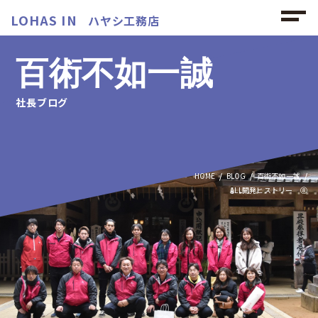
LOHAS IN
ハヤシ工務店
百術不如一誠
社長ブログ
HOME
BLOG
百術不如一誠
ALL開発ヒストリー ⑧