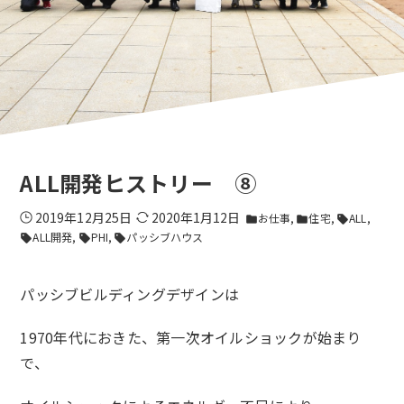
ALL開発ヒストリー ⑧
2019年12月25日
2020年1月12日
お仕事
住宅
ALL
folder
folder
sell
ALL開発
PHI
パッシブハウス
sell
sell
sell
パッシブビルディングデザインは
1970年代におきた、第一次オイルショックが始まり
で、