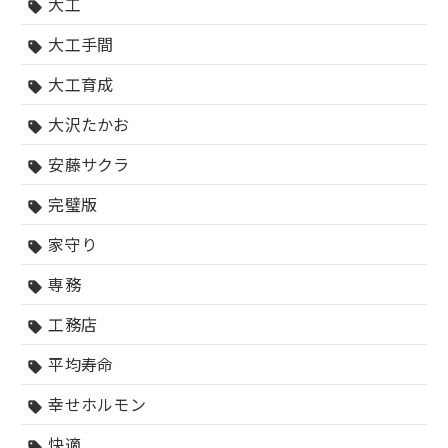
大工
sell
大工手間
sell
大工育成
sell
大沢たかお
sell
安藤サクラ
sell
完璧版
sell
家守り
sell
専務
sell
工務店
sell
平均寿命
sell
幸せホルモン
sell
快適
sell