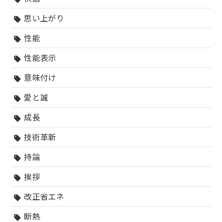
思い上がり
sell
性能
sell
性能表示
sell
意味付け
sell
愛と誠
sell
成長
sell
技術革新
sell
持論
sell
挨拶
sell
改正省エネ
sell
断熱
sell