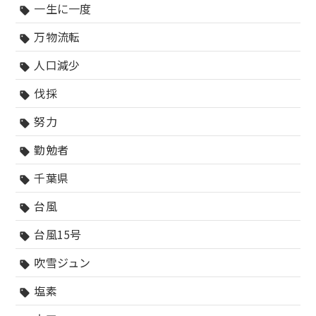
一生に一度
sell
万物流転
sell
人口減少
sell
伐採
sell
努力
sell
勤勉者
sell
千葉県
sell
台風
sell
台風15号
sell
吹雪ジュン
sell
塩素
sell