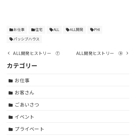
お仕事
住宅
ALL
ALL開発
PHI
folder
folder
sell
sell
sell
パッシブハウス
sell
ALL開発ヒストリー ⑦
ALL開発ヒストリー ⑨
カテゴリー
お仕事
folder
お客さん
folder
ごあいさつ
folder
イベント
folder
プライベート
folder