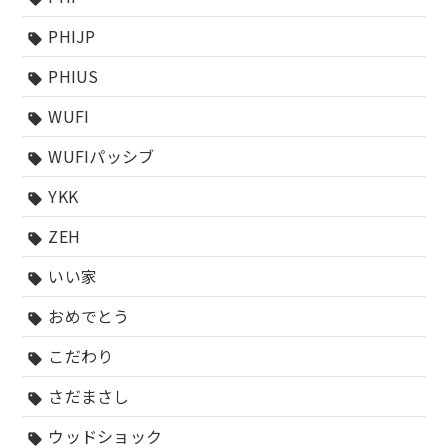
PHIJP
sell
PHIUS
sell
WUFI
sell
WUFIパッシブ
sell
YKK
sell
ZEH
sell
いい家
sell
おめでとう
sell
こだわり
sell
さだまさし
sell
ウッドショック
sell