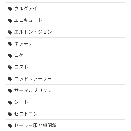
ウルグアイ
sell
エコキュート
sell
エルトン・ジョン
sell
キッチン
sell
コケ
sell
コスト
sell
ゴッドファーザー
sell
サーマルブリッジ
sell
シート
sell
セロトニン
sell
セーラー服と機関銃
sell