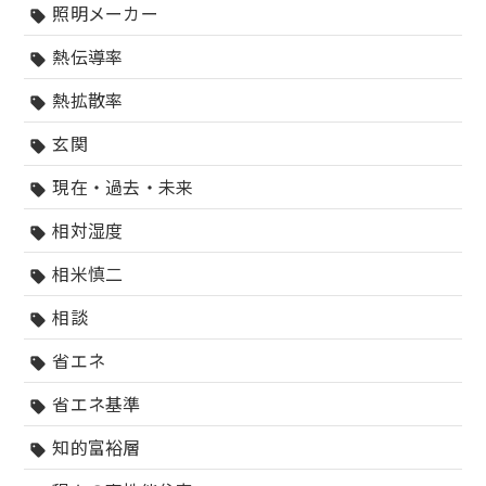
照明メーカー
sell
熱伝導率
sell
熱拡散率
sell
玄関
sell
現在・過去・未来
sell
相対湿度
sell
相米慎二
sell
相談
sell
省エネ
sell
省エネ基準
sell
知的富裕層
sell