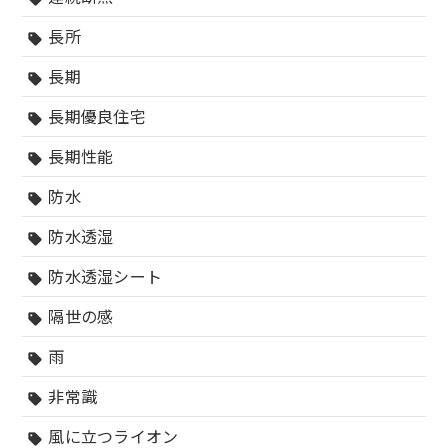
長所
sell
長期
sell
長期優良住宅
sell
長期性能
sell
防水
sell
防水透湿
sell
防水透湿シート
sell
隔世の感
sell
雨
sell
非常識
sell
風に立つライオン
sell