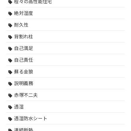
程々の高性能住宅
sell
絶対湿度
sell
耐久性
sell
背割れ柱
sell
自己満足
sell
自己責任
sell
蘇る金狼
sell
説明義務
sell
赤塚不二夫
sell
透湿
sell
透湿防水シート
sell
連続断熱
sell