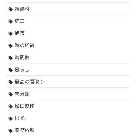
断熱材
sell
施工」
sell
旭市
sell
時の経過
sell
時間軸
sell
暮らし
sell
最高の間取り
sell
未分類
sell
松田優作
sell
根拠
sell
業務依頼
sell