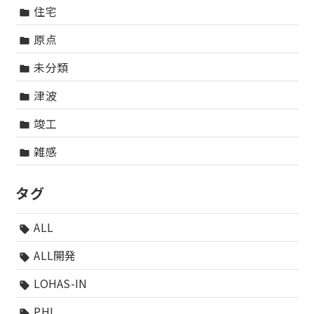
住宅
folder
原点
folder
未分類
folder
津波
folder
竣工
folder
雑感
folder
タグ
ALL
sell
ALL開発
sell
LOHAS-IN
sell
PHI
sell