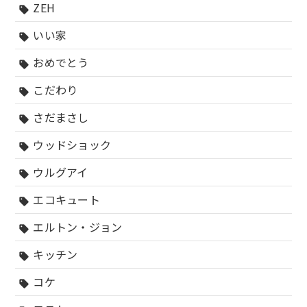
ZEH
sell
いい家
sell
おめでとう
sell
こだわり
sell
さだまさし
sell
ウッドショック
sell
ウルグアイ
sell
エコキュート
sell
エルトン・ジョン
sell
キッチン
sell
コケ
sell