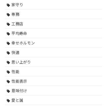
家守り
sell
専務
sell
工務店
sell
平均寿命
sell
幸せホルモン
sell
快適
sell
思い上がり
sell
性能
sell
性能表示
sell
意味付け
sell
愛と誠
sell