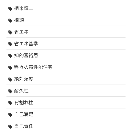
相米慎二
sell
相談
sell
省エネ
sell
省エネ基準
sell
知的富裕層
sell
程々の高性能住宅
sell
絶対湿度
sell
耐久性
sell
背割れ柱
sell
自己満足
sell
自己責任
sell