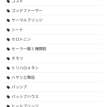
コスト
sell
ゴッドファーザー
sell
サーマルブリッジ
sell
シート
sell
セロトニン
sell
セーラー服と機関銃
sell
タモリ
sell
トリハロメタン
sell
ハヤシ工務店
sell
パッシブ
sell
パッシブハウス
sell
ヒートブリッジ
sell