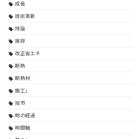
成長
sell
技術革新
sell
持論
sell
挨拶
sell
改正省エネ
sell
断熱
sell
断熱材
sell
施工」
sell
旭市
sell
時の経過
sell
時間軸
sell