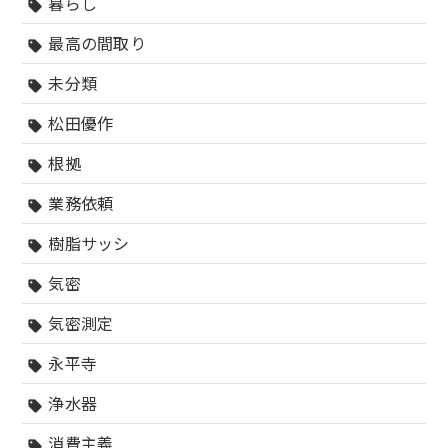
暮らし
sell
最高の間取り
sell
未分類
sell
松田優作
sell
根拠
sell
業務依頼
sell
樹脂サッシ
sell
気密
sell
気密測定
sell
永平寺
sell
浄水器
sell
消費主義
sell