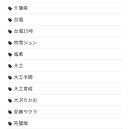
千葉県
sell
台風
sell
台風15号
sell
吹雪ジュン
sell
塩素
sell
大工
sell
大工手間
sell
大工育成
sell
大沢たかお
sell
安藤サクラ
sell
完璧版
sell