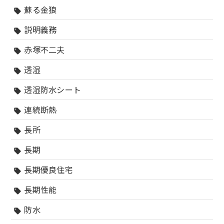
蘇る金狼
sell
説明義務
sell
赤塚不二夫
sell
透湿
sell
透湿防水シート
sell
連続断熱
sell
長所
sell
長期
sell
長期優良住宅
sell
長期性能
sell
防水
sell