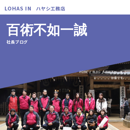
LOHAS IN
ハヤシ工務店
百術不如一誠
社長ブログ
HOME
BLOG
百術不如一誠
社長です。