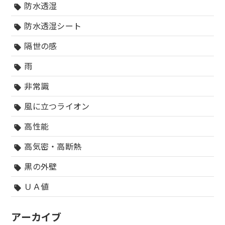
防水透湿
sell
防水透湿シート
sell
隔世の感
sell
雨
sell
非常識
sell
風に立つライオン
sell
高性能
sell
高気密・高断熱
sell
黒の外壁
sell
ＵＡ値
sell
アーカイブ