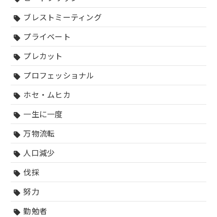
ブレストミーティング
sell
プライベート
sell
プレカット
sell
プロフェッショナル
sell
ホセ・ムヒカ
sell
一生に一度
sell
万物流転
sell
人口減少
sell
伐採
sell
努力
sell
勤勉者
sell