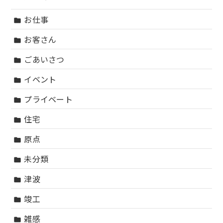
お仕事
folder
お客さん
folder
ごあいさつ
folder
イベント
folder
プライベート
folder
住宅
folder
原点
folder
未分類
folder
津波
folder
竣工
folder
雑感
folder