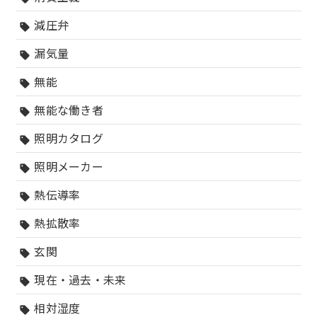
減圧弁
sell
漏気量
sell
無能
sell
無能な働き者
sell
照明カタログ
sell
照明メーカー
sell
熱伝導率
sell
熱拡散率
sell
玄関
sell
現在・過去・未来
sell
相対湿度
sell