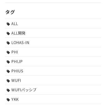
タグ
ALL
sell
ALL開発
sell
LOHAS-IN
sell
PHI
sell
PHIJP
sell
PHIUS
sell
WUFI
sell
WUFIパッシブ
sell
YKK
sell