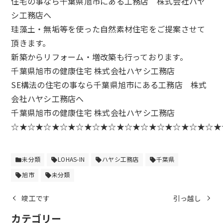
住宅の事なら千葉県旭市にある工務店 株式会社ハヤ
シ工務店へ
珪藻土・無垢等を使った自然素材住宅をご提案させて
頂きます。
新築からリフォーム・増改築も行っております。
千葉県旭市の健康住宅 株式会社ハヤシ工務店
SE構法の住宅の事なら千葉県旭市にある工務店 株式
会社ハヤシ工務店へ
千葉県旭市の健康住宅 株式会社ハヤシ工務店
☆★☆★☆★☆★☆★☆★☆★☆★☆★☆★☆★☆★☆★
未分類
LOHAS-IN
ハヤシ工務店
千葉県
folder
sell
sell
sell
旭市
未分類
sell
sell
竣工です
引っ越し
カテゴリー