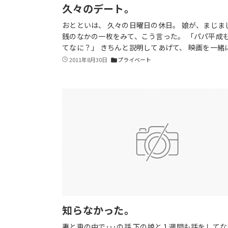
久々のデート。
おとといは、 久々の日曜日の休日。 娘が、まじま
銭のなかの一枚をみて、こう言った。 「パパ平成
てなに？」 きちんと説明してあげて、 映画を一緒
2011年8月30日
プライベート
folder
知らなかった。
妻と車の中で･･･の話 下の娘と１週間も話をして