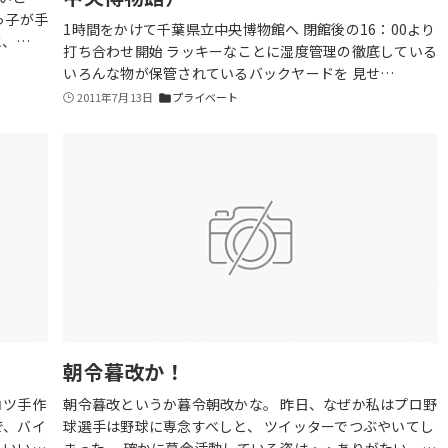
っ子が手
1時間をかけて千葉県立中央博物館へ 閉館後の16：00より
と、…
打ち合わせ開始 ラッキーなことに湿度管理の徹底している
いろんな物が保管されているバックヤードを 見せ…
2011年7月13日
プライベート
folder
朝令暮改か！
コツ手作
朝令暮改というか暮令朝改かな。 昨日、なぜか私はプロ野
で、バイ
球選手は野球に専念すべしと、 ツイッターでつぶやいてし
こいい…
まった。 確かに募金活動している姿は・・ありがたい。…