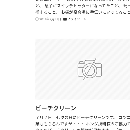
と、 息子がスイッチヒッターになってたこと、 甥
術すること、 お袋が宴会場に手伝いにいってるこ
2011年7月31日
プライベート
folder
ビーチクリーン
７月７日 七夕の日にビーチクリーンです。 コツ
業ももちろんですが・・・ ホンダ技研様のご協力
クでのビーチクリーンの模様が見れます。 「かっ