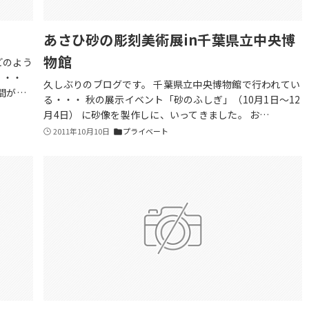
あさひ砂の彫刻美術展in千葉県立中央博
物館
どのよう
・・・
久しぶりのブログです。 千葉県立中央博物館で行われてい
間が…
る・・・ 秋の展示イベント「砂のふしぎ」（10月1日～12
月4日） に砂像を製作しに、いってきました。 お…
2011年10月10日
プライベート
folder