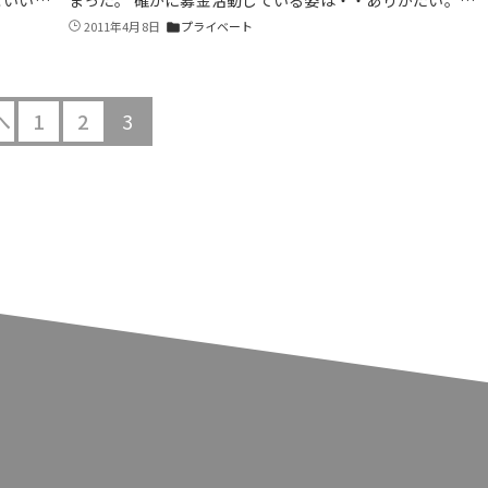
2011年4月8日
プライベート
folder
へ
1
2
3