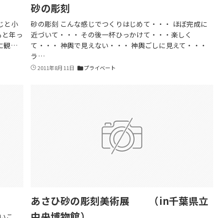
砂の彫刻
じと小
砂の彫刻 こんな感じでつくりはじめて・・・ ほぼ完成に
もと年っ
近づいて・・・ その後一杯ひっかけて・・・楽しく
に観…
て・・・ 神輿で見えない・・・ 神輿ごしに見えて・・・
ラ…
2011年8月11日
プライベート
folder
あさひ砂の彫刻美術展 （in千葉県立
中央博物館）
ないこ