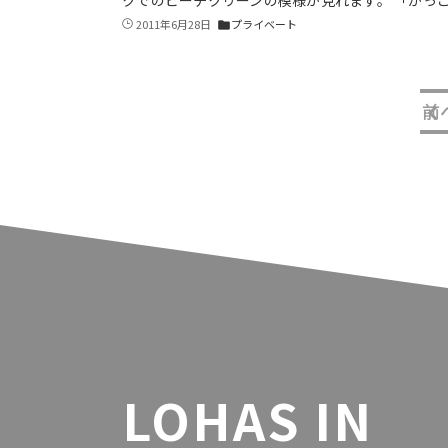
2011年6月28日
プライベート
folder
前
LOHAS IN