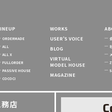
LINEUP
WORKS
AB
USER'S VOICE
ORDERMADE
ALL
BLOG
ALL X
VIRTUAL
FULLORDER
Z
MODEL HOUSE
PASSIVE HOUSE
S
MAGAZINE
COCOCI
工務店
C