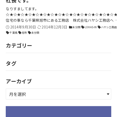
社長です。
なりすましてます。
☆★☆★☆★☆★☆★☆★☆★☆★☆★☆★☆★☆★☆★☆★☆
住宅の事なら千葉県旭市にある工務店 株式会社ハヤシ工務店へ 
2014年9月30日
2014年12月3日
未分類
LOHAS-IN
ハヤシ工務店
folder
sell
sell
千葉県
旭市
未分類
sell
sell
sell
カテゴリー
タグ
アーカイブ