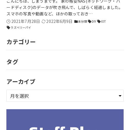
こんにちは、しまうまです。 家の格安NAS(ネットワーク・ハ
ードディスク)のデータが吹き飛んで、しばらく経過しました。
スマホの写真や動画など、ほかの取っておき…
2021年7月28日
2022年6月9日
未分類
DIY
IOT
folder
sell
sell
ラズベリーパイ
sell
カテゴリー
タグ
アーカイブ