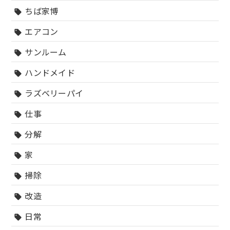
ちば家博
sell
エアコン
sell
サンルーム
sell
ハンドメイド
sell
ラズベリーパイ
sell
仕事
sell
分解
sell
家
sell
掃除
sell
改造
sell
日常
sell