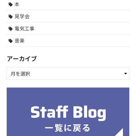
本
sell
見学会
sell
電気工事
sell
音楽
sell
アーカイブ