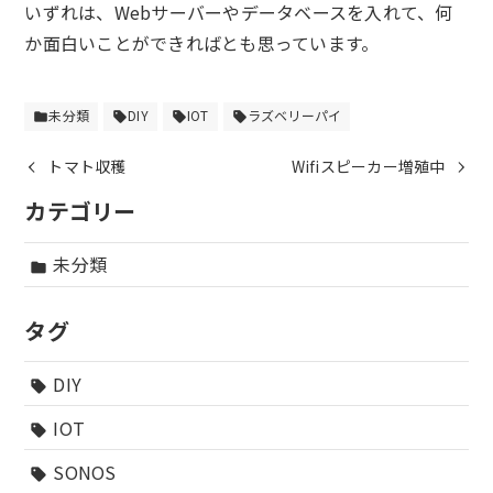
いずれは、Webサーバーやデータベースを入れて、何
か面白いことができればとも思っています。
未分類
DIY
IOT
ラズベリーパイ
folder
sell
sell
sell
トマト収穫
Wifiスピーカー増殖中
カテゴリー
未分類
folder
タグ
DIY
sell
IOT
sell
SONOS
sell