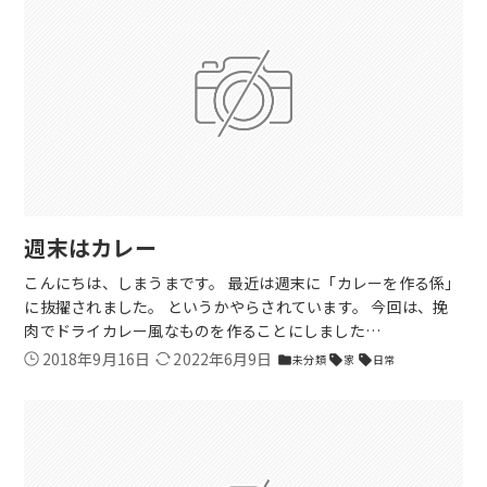
週末はカレー
こんにちは、しまうまです。 最近は週末に「カレーを作る係」
に抜擢されました。 というかやらされています。 今回は、挽
肉でドライカレー風なものを作ることにしました…
2018年9月16日
2022年6月9日
未分類
家
日常
folder
sell
sell