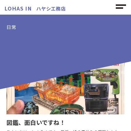
LOHAS IN
ハヤシ工務店
日常
日常の記事
HOME
BLOG
日常
図鑑、面白いですね！