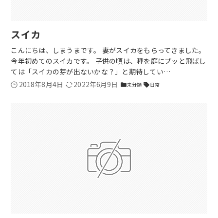
スイカ
こんにちは、しまうまです。 妻がスイカをもらってきました。
今年初めてのスイカです。 子供の頃は、種を庭にプッと飛ばし
ては「スイカの芽が出ないかな？」と期待してい…
2018年8月4日
2022年6月9日
未分類
日常
folder
sell