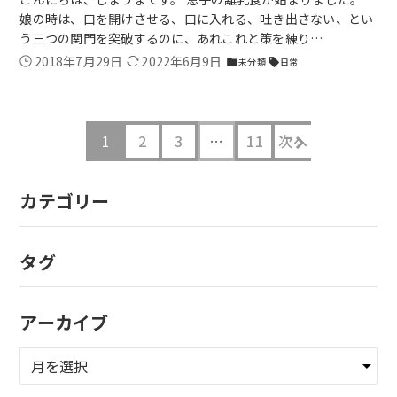
娘の時は、口を開けさせる、口に入れる、吐き出さない、とい
う三つの関門を突破するのに、あれこれと策を練り…
2018年7月29日
2022年6月9日
未分類
日常
folder
sell
1
2
3
…
11
次へ
カテゴリー
タグ
アーカイブ