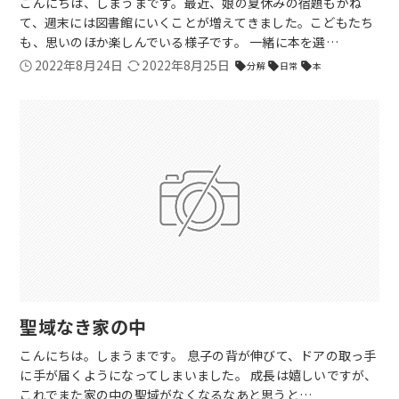
こんにちは、しまうまです。最近、娘の夏休みの宿題もかね
て、週末には図書館にいくことが増えてきました。こどもたち
も、思いのほか楽しんでいる様子です。 一緒に本を選…
2022年8月24日
2022年8月25日
分解
日常
本
sell
sell
sell
聖域なき家の中
こんにちは。しまうまです。 息子の背が伸びて、ドアの取っ手
に手が届くようになってしまいました。 成長は嬉しいですが、
これでまた家の中の聖域がなくなるなあと思うと…