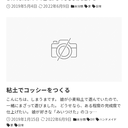
2019年5月4日
2022年6月9日
未分類
家
日常
folder
sell
sell
粘土でコッシーをつくる
こんにちは、しまうまです。 娘が小麦粘土で遊んでいたので、
一緒にまざって遊びました。 どうせなら、ある程度の完成度で
仕上げたい。 娘が好きな「みいつけた」のコッ…
2019年1月15日
2022年6月9日
未分類
DIY
ハンドメイド
folder
sell
sell
家
日常
sell
sell