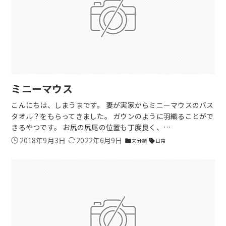
ミニーマウス
こんにちは、しまうまです。 妻が実家からミニーマウスのバス
タオル？をもらってきました。 ガウンのように羽織ることがで
きるやつです。 お尻の尻尾の位置も丁度良く、…
2018年9月3日
2022年6月9日
未分類
日常
folder
sell