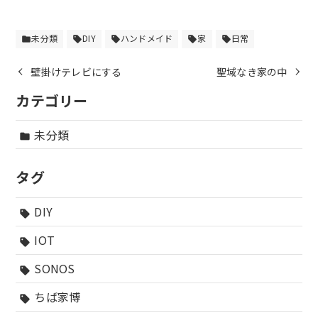
未分類
DIY
ハンドメイド
家
日常
folder
sell
sell
sell
sell
壁掛けテレビにする
聖域なき家の中
カテゴリー
未分類
folder
タグ
DIY
sell
IOT
sell
SONOS
sell
ちば家博
sell