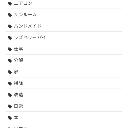
エアコン
sell
サンルーム
sell
ハンドメイド
sell
ラズベリーパイ
sell
仕事
sell
分解
sell
家
sell
掃除
sell
改造
sell
日常
sell
本
sell