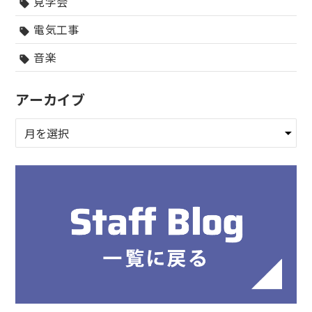
見学会
sell
電気工事
sell
音楽
sell
アーカイブ