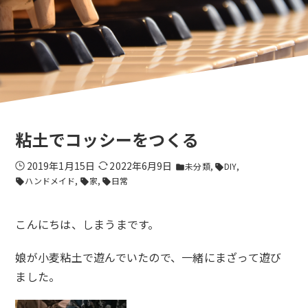
粘土でコッシーをつくる
2019年1月15日
2022年6月9日
未分類
DIY
folder
sell
ハンドメイド
家
日常
sell
sell
sell
こんにちは、しまうまです。
娘が小麦粘土で遊んでいたので、一緒にまざって遊び
ました。