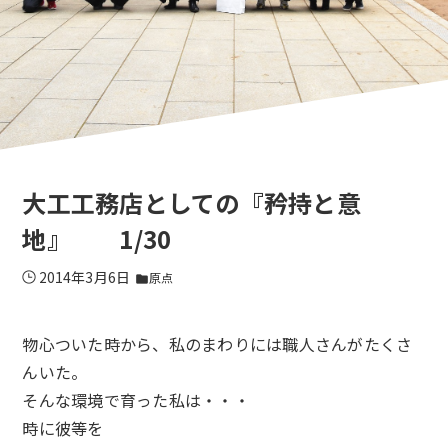
大工工務店としての『矜持と意
地』 1/30
2014年3月6日
原点
folder
物心ついた時から、私のまわりには職人さんがたくさ
んいた。
そんな環境で育った私は・・・
時に彼等を