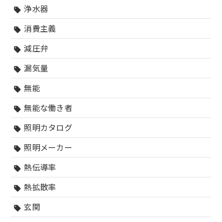
浄水器
sell
消費主義
sell
減圧弁
sell
漏気量
sell
無能
sell
無能な働き者
sell
照明カタログ
sell
照明メーカー
sell
熱伝導率
sell
熱拡散率
sell
玄関
sell