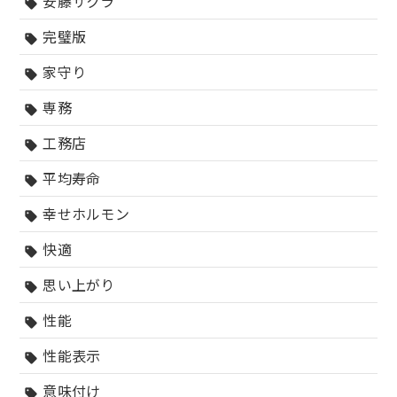
安藤サクラ
sell
完璧版
sell
家守り
sell
専務
sell
工務店
sell
平均寿命
sell
幸せホルモン
sell
快適
sell
思い上がり
sell
性能
sell
性能表示
sell
意味付け
sell