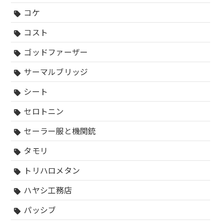
コケ
sell
コスト
sell
ゴッドファーザー
sell
サーマルブリッジ
sell
シート
sell
セロトニン
sell
セーラー服と機関銃
sell
タモリ
sell
トリハロメタン
sell
ハヤシ工務店
sell
パッシブ
sell