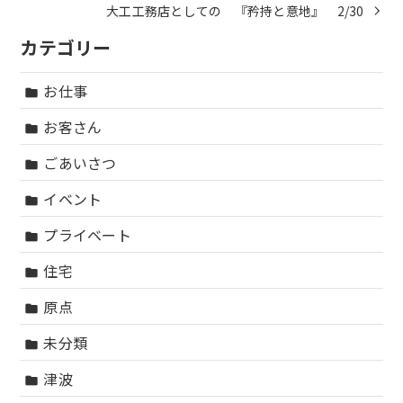
大工工務店としての 『矜持と意地』 2/30
カテゴリー
お仕事
folder
お客さん
folder
ごあいさつ
folder
イベント
folder
プライベート
folder
住宅
folder
原点
folder
未分類
folder
津波
folder