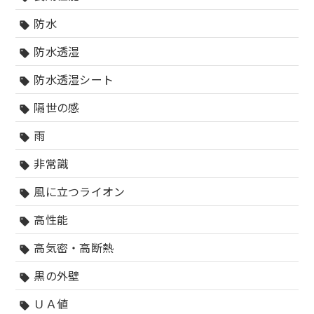
防水
sell
防水透湿
sell
防水透湿シート
sell
隔世の感
sell
雨
sell
非常識
sell
風に立つライオン
sell
高性能
sell
高気密・高断熱
sell
黒の外壁
sell
ＵＡ値
sell