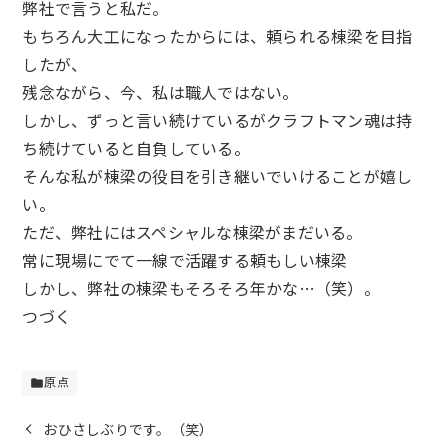
弊社で言うと私だ。
もちろん大工になったからには、頼られる棟梁を目指
したが、
残念ながら、今、私は職人ではない。
しかし、ずっと言い続けているがクラフトマン魂は持
ち続けていると自負している。
そんな私が棟梁の役目を引き継いでいけることが嬉し
い。
ただ、弊社にはスペシャルな棟梁がまだいる。
常に現場にでて一線で活躍する頼もしい棟梁
しかし、弊社の棟梁もそろそろ年かな…（笑）。
つづく
原点
folder
おひさしぶりです。（笑）