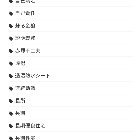
自己満足
sell
自己責任
sell
蘇る金狼
sell
説明義務
sell
赤塚不二夫
sell
透湿
sell
透湿防水シート
sell
連続断熱
sell
長所
sell
長期
sell
長期優良住宅
sell
長期性能
sell