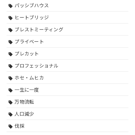
パッシブハウス
sell
ヒートブリッジ
sell
ブレストミーティング
sell
プライベート
sell
プレカット
sell
プロフェッショナル
sell
ホセ・ムヒカ
sell
一生に一度
sell
万物流転
sell
人口減少
sell
伐採
sell