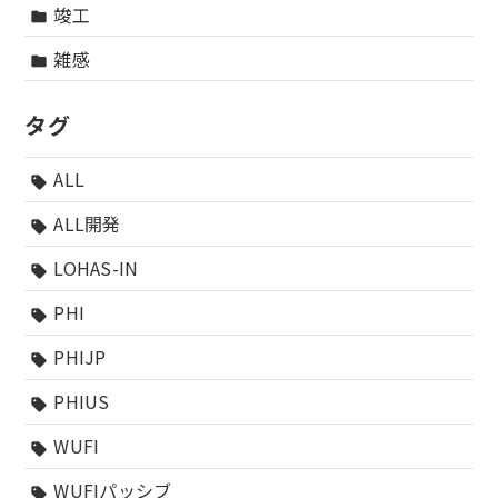
竣工
folder
雑感
folder
タグ
ALL
sell
ALL開発
sell
LOHAS-IN
sell
PHI
sell
PHIJP
sell
PHIUS
sell
WUFI
sell
WUFIパッシブ
sell