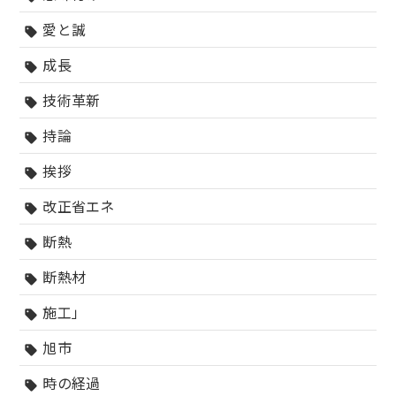
愛と誠
sell
成長
sell
技術革新
sell
持論
sell
挨拶
sell
改正省エネ
sell
断熱
sell
断熱材
sell
施工」
sell
旭市
sell
時の経過
sell