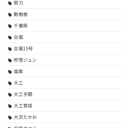
努力
sell
勤勉者
sell
千葉県
sell
台風
sell
台風15号
sell
吹雪ジュン
sell
塩素
sell
大工
sell
大工手間
sell
大工育成
sell
大沢たかお
sell