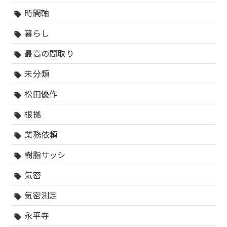
時間軸
sell
暮らし
sell
最高の間取り
sell
未分類
sell
松田優作
sell
根拠
sell
業務依頼
sell
樹脂サッシ
sell
気密
sell
気密測定
sell
永平寺
sell