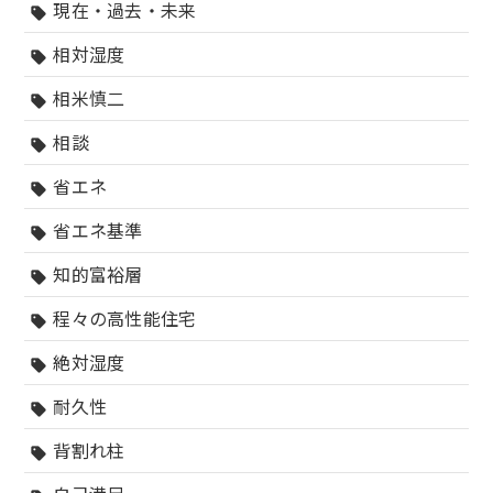
現在・過去・未来
sell
相対湿度
sell
相米慎二
sell
相談
sell
省エネ
sell
省エネ基準
sell
知的富裕層
sell
程々の高性能住宅
sell
絶対湿度
sell
耐久性
sell
背割れ柱
sell