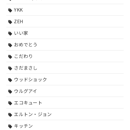
YKK
sell
ZEH
sell
いい家
sell
おめでとう
sell
こだわり
sell
さだまさし
sell
ウッドショック
sell
ウルグアイ
sell
エコキュート
sell
エルトン・ジョン
sell
キッチン
sell