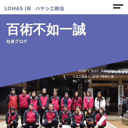
LOHAS IN
ハヤシ工務店
百術不如一誠
社長ブログ
HOME
BLOG
百術不如一誠
大工工務店としての『矜持と意
地』 1/30