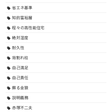
省エネ基準
sell
知的富裕層
sell
程々の高性能住宅
sell
絶対湿度
sell
耐久性
sell
背割れ柱
sell
自己満足
sell
自己責任
sell
蘇る金狼
sell
説明義務
sell
赤塚不二夫
sell