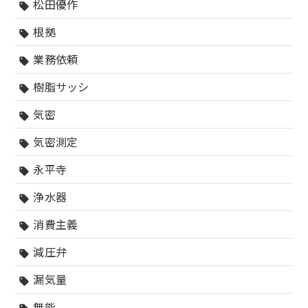
松田優作
sell
根拠
sell
業務依頼
sell
樹脂サッシ
sell
気密
sell
気密測定
sell
永平寺
sell
浄水器
sell
消費主義
sell
減圧弁
sell
漏気量
sell
無能