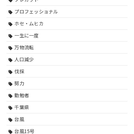
sell
プロフェッショナル
sell
ホセ・ムヒカ
sell
一生に一度
sell
万物流転
sell
人口減少
sell
伐採
sell
努力
sell
勤勉者
sell
千葉県
sell
台風
sell
台風15号
sell