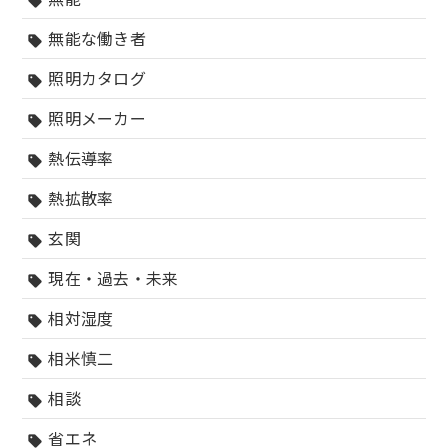
sell
無能な働き者
sell
照明カタログ
sell
照明メーカー
sell
熱伝導率
sell
熱拡散率
sell
玄関
sell
現在・過去・未来
sell
相対湿度
sell
相米慎二
sell
相談
sell
省エネ
sell