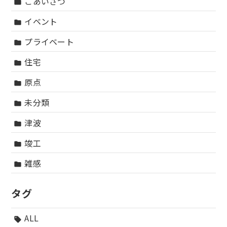
ごあいさつ
folder
イベント
folder
プライベート
folder
住宅
folder
原点
folder
未分類
folder
津波
folder
竣工
folder
雑感
folder
タグ
ALL
sell