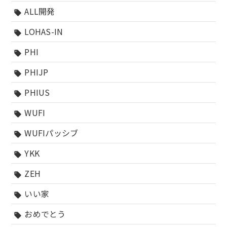
ALL開発
sell
LOHAS-IN
sell
PHI
sell
PHIJP
sell
PHIUS
sell
WUFI
sell
WUFIパッシブ
sell
YKK
sell
ZEH
sell
いい家
sell
おめでとう
sell