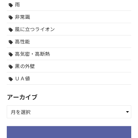
雨
sell
非常識
sell
風に立つライオン
sell
高性能
sell
高気密・高断熱
sell
黒の外壁
sell
ＵＡ値
sell
アーカイブ