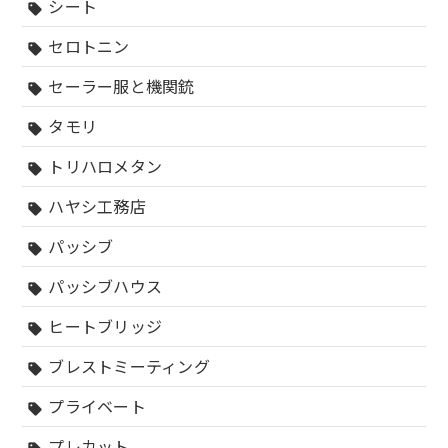
シート
sell
セロトニン
sell
セーラー服と機関銃
sell
タモリ
sell
トリハロメタン
sell
ハヤシ工務店
sell
パッシブ
sell
パッシブハウス
sell
ヒートブリッジ
sell
ブレストミーティング
sell
プライベート
sell
プレカット