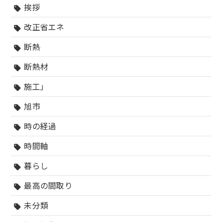
挨拶
sell
改正省エネ
sell
断熱
sell
断熱材
sell
施工」
sell
旭市
sell
時の経過
sell
時間軸
sell
暮らし
sell
最高の間取り
sell
未分類
sell