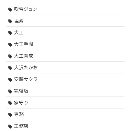
吹雪ジュン
sell
塩素
sell
大工
sell
大工手間
sell
大工育成
sell
大沢たかお
sell
安藤サクラ
sell
完璧版
sell
家守り
sell
専務
sell
工務店
sell