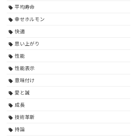
平均寿命
sell
幸せホルモン
sell
快適
sell
思い上がり
sell
性能
sell
性能表示
sell
意味付け
sell
愛と誠
sell
成長
sell
技術革新
sell
持論
sell