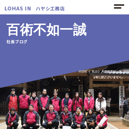
LOHAS IN
ハヤシ工務店
百術不如一誠
社長ブログ
HOME
BLOG
百術不如一誠
申し訳ございません。