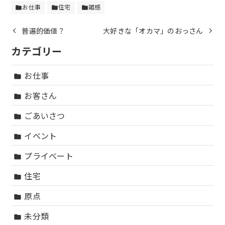
お仕事
住宅
雑感
folder
folder
folder
普遍的価値？
大好きな「オカマ」のおっさん
カテゴリー
お仕事
folder
お客さん
folder
ごあいさつ
folder
イベント
folder
プライベート
folder
住宅
folder
原点
folder
未分類
folder