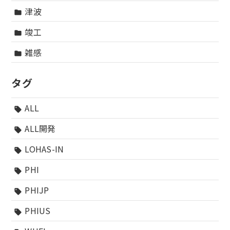
津波
folder
竣工
folder
雑感
folder
タグ
ALL
sell
ALL開発
sell
LOHAS-IN
sell
PHI
sell
PHIJP
sell
PHIUS
sell