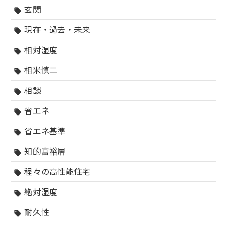
玄関
sell
現在・過去・未来
sell
相対湿度
sell
相米慎二
sell
相談
sell
省エネ
sell
省エネ基準
sell
知的富裕層
sell
程々の高性能住宅
sell
絶対湿度
sell
耐久性
sell