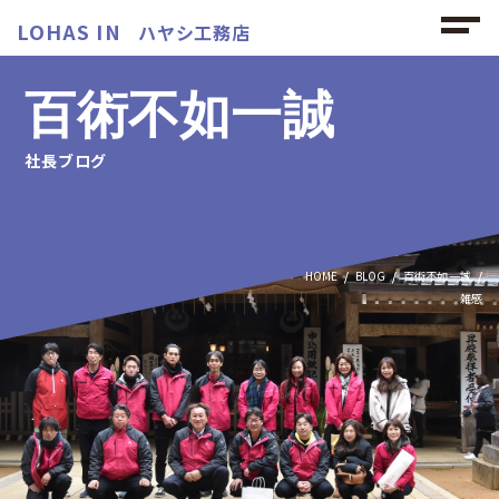
LOHAS IN
ハヤシ工務店
百術不如一誠
社長ブログ
HOME
BLOG
百術不如一誠
雑感