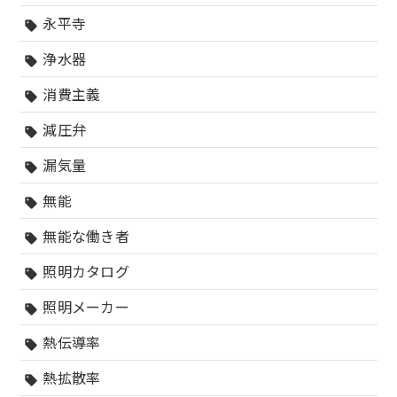
永平寺
sell
浄水器
sell
消費主義
sell
減圧弁
sell
漏気量
sell
無能
sell
無能な働き者
sell
照明カタログ
sell
照明メーカー
sell
熱伝導率
sell
熱拡散率
sell