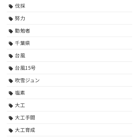
伐採
sell
努力
sell
勤勉者
sell
千葉県
sell
台風
sell
台風15号
sell
吹雪ジュン
sell
塩素
sell
大工
sell
大工手間
sell
大工育成
sell