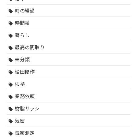
時の経過
sell
時間軸
sell
暮らし
sell
最高の間取り
sell
未分類
sell
松田優作
sell
根拠
sell
業務依頼
sell
樹脂サッシ
sell
気密
sell
気密測定
sell