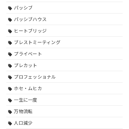
パッシブ
sell
パッシブハウス
sell
ヒートブリッジ
sell
ブレストミーティング
sell
プライベート
sell
プレカット
sell
プロフェッショナル
sell
ホセ・ムヒカ
sell
一生に一度
sell
万物流転
sell
人口減少
sell