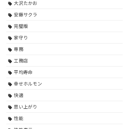
大沢たかお
sell
安藤サクラ
sell
完璧版
sell
家守り
sell
専務
sell
工務店
sell
平均寿命
sell
幸せホルモン
sell
快適
sell
思い上がり
sell
性能
sell