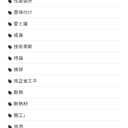
性能表示
sell
意味付け
sell
愛と誠
sell
成長
sell
技術革新
sell
持論
sell
挨拶
sell
改正省エネ
sell
断熱
sell
断熱材
sell
施工」
sell
旭市
sell