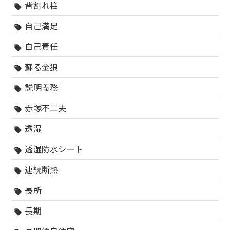
背割れ柱
sell
自己満足
sell
自己責任
sell
蘇る金狼
sell
説明義務
sell
赤塚不二夫
sell
透湿
sell
透湿防水シート
sell
連続断熱
sell
長所
sell
長期
sell