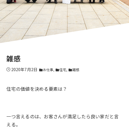
雑感
2020年7月2日
お仕事
住宅
雑感
folder
folder
folder
住宅の価値を決める要素は？
一つ言えるのは、お客さんが満足したら良い家だと言
える。