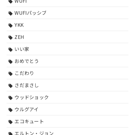
WUFI
sell
WUFIパッシブ
sell
YKK
sell
ZEH
sell
いい家
sell
おめでとう
sell
こだわり
sell
さだまさし
sell
ウッドショック
sell
ウルグアイ
sell
エコキュート
sell
エルトン・ジョン
sell