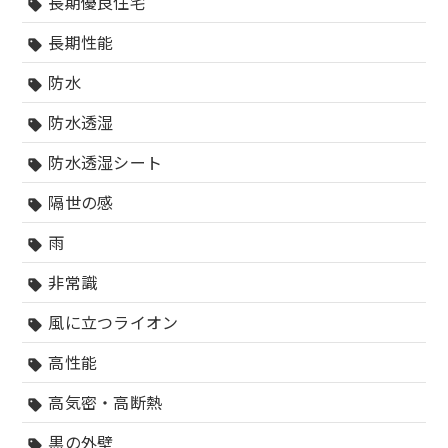
長期優良住宅
sell
長期性能
sell
防水
sell
防水透湿
sell
防水透湿シート
sell
隔世の感
sell
雨
sell
非常識
sell
風に立つライオン
sell
高性能
sell
高気密・高断熱
sell
黒の外壁
sell