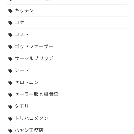
キッチン
sell
コケ
sell
コスト
sell
ゴッドファーザー
sell
サーマルブリッジ
sell
シート
sell
セロトニン
sell
セーラー服と機関銃
sell
タモリ
sell
トリハロメタン
sell
ハヤシ工務店
sell