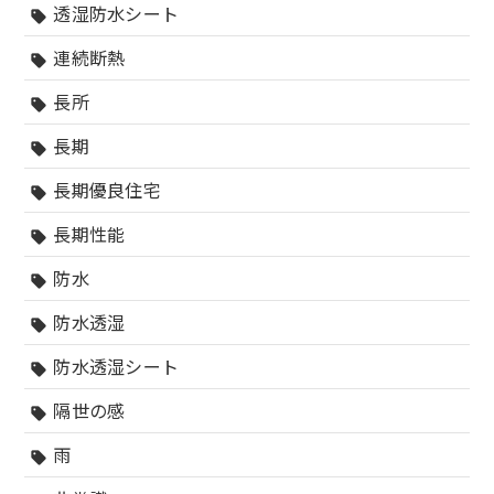
透湿防水シート
sell
連続断熱
sell
長所
sell
長期
sell
長期優良住宅
sell
長期性能
sell
防水
sell
防水透湿
sell
防水透湿シート
sell
隔世の感
sell
雨
sell