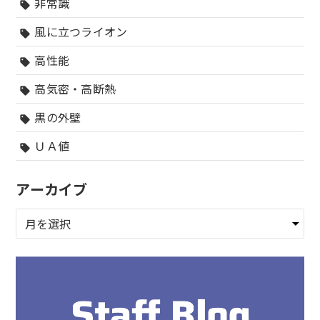
非常識
sell
風に立つライオン
sell
高性能
sell
高気密・高断熱
sell
黒の外壁
sell
ＵＡ値
sell
アーカイブ