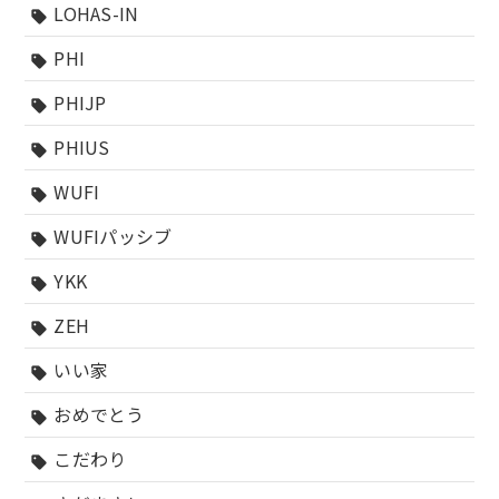
LOHAS-IN
sell
PHI
sell
PHIJP
sell
PHIUS
sell
WUFI
sell
WUFIパッシブ
sell
YKK
sell
ZEH
sell
いい家
sell
おめでとう
sell
こだわり
sell