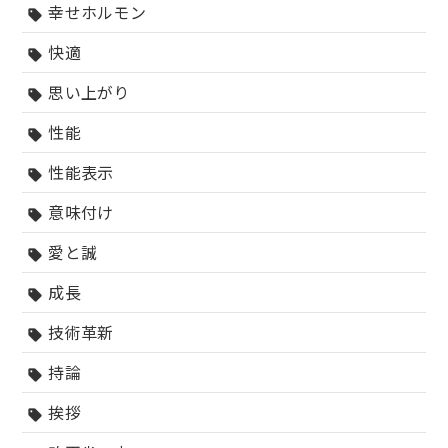
幸せホルモン
sell
快適
sell
思い上がり
sell
性能
sell
性能表示
sell
意味付け
sell
愛と誠
sell
成長
sell
技術革新
sell
持論
sell
挨拶
sell