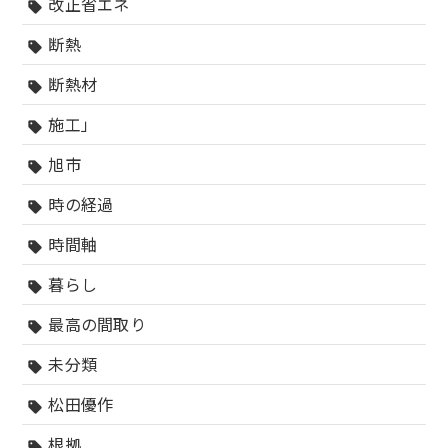
改正省エネ
sell
断熱
sell
断熱材
sell
施工」
sell
旭市
sell
時の経過
sell
時間軸
sell
暮らし
sell
最高の間取り
sell
未分類
sell
松田優作
sell
根拠
sell