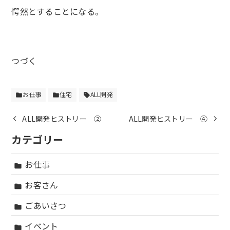
愕然とすることになる。
つづく
お仕事
住宅
ALL開発
folder
folder
sell
ALL開発ヒストリー ②
ALL開発ヒストリー ④
カテゴリー
お仕事
folder
お客さん
folder
ごあいさつ
folder
イベント
folder