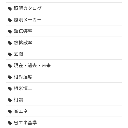
照明カタログ
sell
照明メーカー
sell
熱伝導率
sell
熱拡散率
sell
玄関
sell
現在・過去・未来
sell
相対湿度
sell
相米慎二
sell
相談
sell
省エネ
sell
省エネ基準
sell