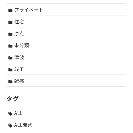
プライベート
folder
住宅
folder
原点
folder
未分類
folder
津波
folder
竣工
folder
雑感
folder
タグ
ALL
sell
ALL開発
sell