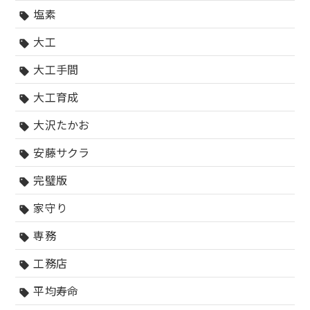
塩素
sell
大工
sell
大工手間
sell
大工育成
sell
大沢たかお
sell
安藤サクラ
sell
完璧版
sell
家守り
sell
専務
sell
工務店
sell
平均寿命
sell