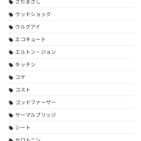
さだまさし
sell
ウッドショック
sell
ウルグアイ
sell
エコキュート
sell
エルトン・ジョン
sell
キッチン
sell
コケ
sell
コスト
sell
ゴッドファーザー
sell
サーマルブリッジ
sell
シート
sell
セロトニン
sell