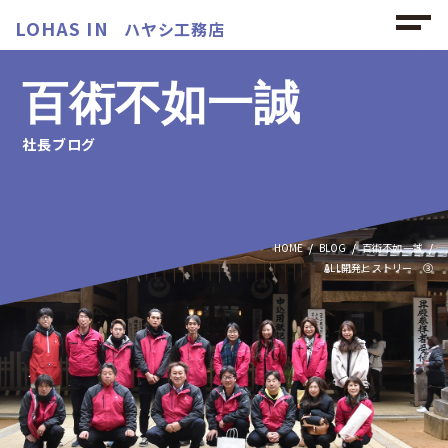
LOHAS IN
ハヤシ工務店
百術不如一誠
社長ブログ
HOME
BLOG
百術不如一誠
ALL開発ヒストリー ③