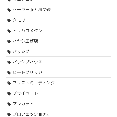
セーラー服と機関銃
sell
タモリ
sell
トリハロメタン
sell
ハヤシ工務店
sell
パッシブ
sell
パッシブハウス
sell
ヒートブリッジ
sell
ブレストミーティング
sell
プライベート
sell
プレカット
sell
プロフェッショナル
sell