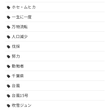
ホセ・ムヒカ
sell
一生に一度
sell
万物流転
sell
人口減少
sell
伐採
sell
努力
sell
勤勉者
sell
千葉県
sell
台風
sell
台風15号
sell
吹雪ジュン
sell