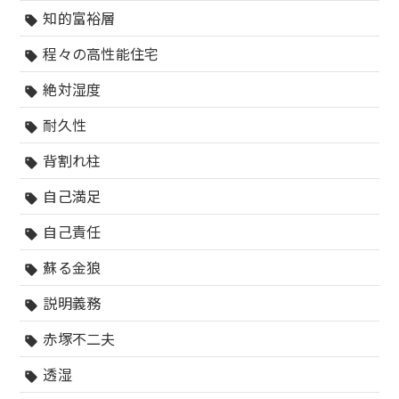
知的富裕層
sell
程々の高性能住宅
sell
絶対湿度
sell
耐久性
sell
背割れ柱
sell
自己満足
sell
自己責任
sell
蘇る金狼
sell
説明義務
sell
赤塚不二夫
sell
透湿
sell