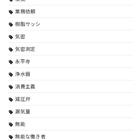
業務依頼
sell
樹脂サッシ
sell
気密
sell
気密測定
sell
永平寺
sell
浄水器
sell
消費主義
sell
減圧弁
sell
漏気量
sell
無能
sell
無能な働き者
sell