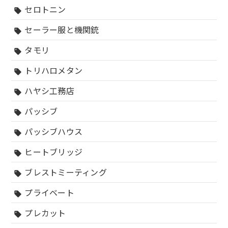
セロトニン
sell
セーラー服と機関銃
sell
タモリ
sell
トリハロメタン
sell
ハヤシ工務店
sell
パッシブ
sell
パッシブハウス
sell
ヒートブリッジ
sell
ブレストミーティング
sell
プライベート
sell
プレカット
sell