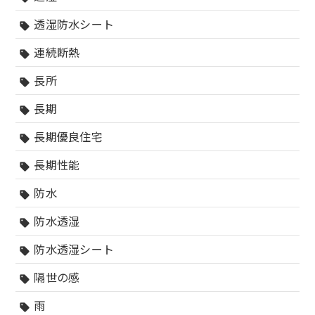
透湿防水シート
sell
連続断熱
sell
長所
sell
長期
sell
長期優良住宅
sell
長期性能
sell
防水
sell
防水透湿
sell
防水透湿シート
sell
隔世の感
sell
雨
sell