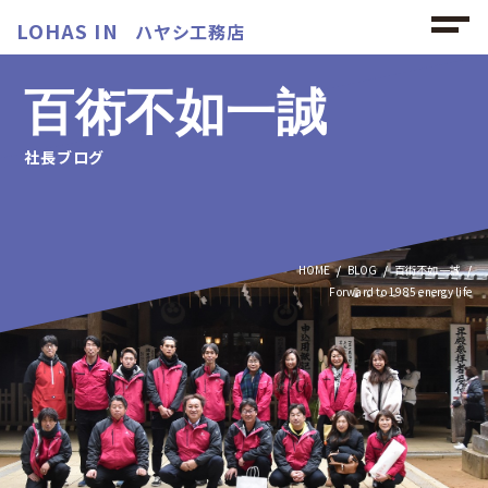
LOHAS IN
ハヤシ工務店
百術不如一誠
社長ブログ
HOME
BLOG
百術不如一誠
Forward to 1985 energy life