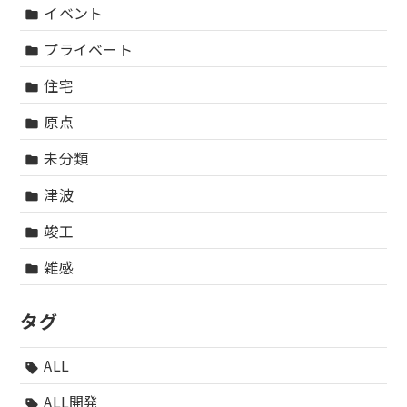
イベント
folder
プライベート
folder
住宅
folder
原点
folder
未分類
folder
津波
folder
竣工
folder
雑感
folder
タグ
ALL
sell
ALL開発
sell