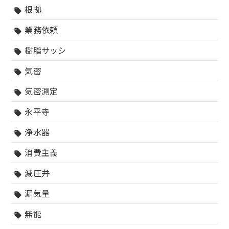
根拠
sell
業務依頼
sell
樹脂サッシ
sell
気密
sell
気密測定
sell
永平寺
sell
浄水器
sell
消費主義
sell
減圧弁
sell
漏気量
sell
無能
sell