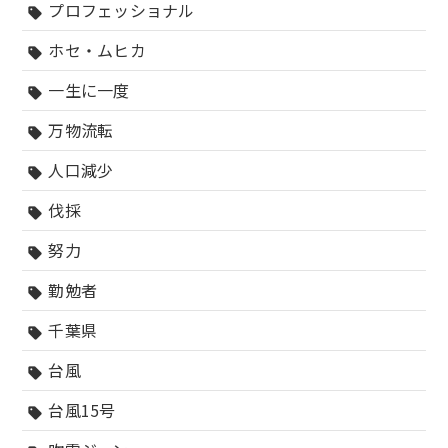
プロフェッショナル
sell
ホセ・ムヒカ
sell
一生に一度
sell
万物流転
sell
人口減少
sell
伐採
sell
努力
sell
勤勉者
sell
千葉県
sell
台風
sell
台風15号
sell