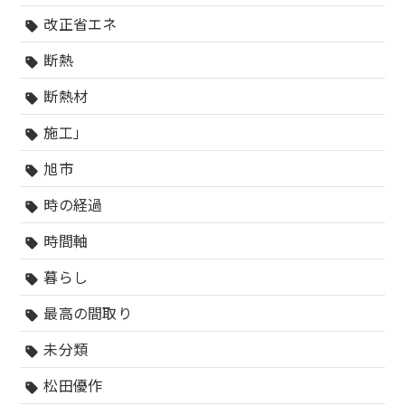
改正省エネ
sell
断熱
sell
断熱材
sell
施工」
sell
旭市
sell
時の経過
sell
時間軸
sell
暮らし
sell
最高の間取り
sell
未分類
sell
松田優作
sell