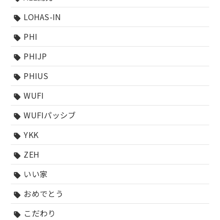
LOHAS-IN
sell
PHI
sell
PHIJP
sell
PHIUS
sell
WUFI
sell
WUFIパッシブ
sell
YKK
sell
ZEH
sell
いい家
sell
おめでとう
sell
こだわり
sell