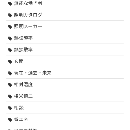
無能な働き者
sell
照明カタログ
sell
照明メーカー
sell
熱伝導率
sell
熱拡散率
sell
玄関
sell
現在・過去・未来
sell
相対湿度
sell
相米慎二
sell
相談
sell
省エネ
sell