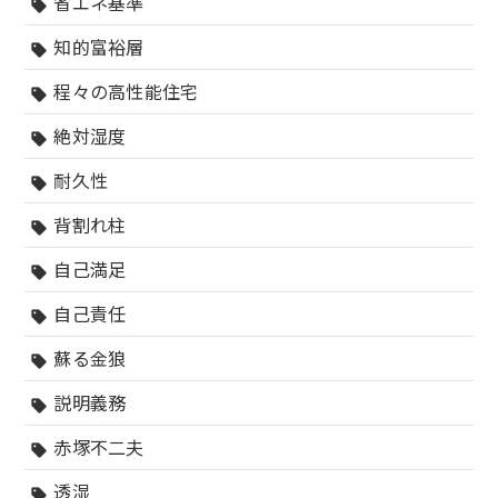
省エネ基準
sell
知的富裕層
sell
程々の高性能住宅
sell
絶対湿度
sell
耐久性
sell
背割れ柱
sell
自己満足
sell
自己責任
sell
蘇る金狼
sell
説明義務
sell
赤塚不二夫
sell
透湿
sell