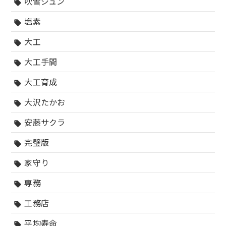
吹雪ジュン
sell
塩素
sell
大工
sell
大工手間
sell
大工育成
sell
大沢たかお
sell
安藤サクラ
sell
完璧版
sell
家守り
sell
専務
sell
工務店
sell
平均寿命
sell