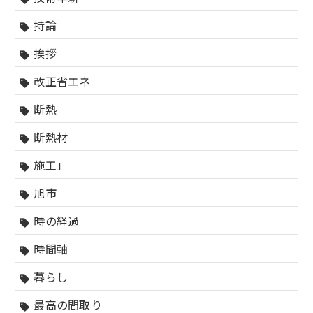
持論
sell
挨拶
sell
改正省エネ
sell
断熱
sell
断熱材
sell
施工」
sell
旭市
sell
時の経過
sell
時間軸
sell
暮らし
sell
最高の間取り
sell