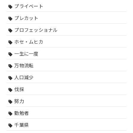
プライベート
sell
プレカット
sell
プロフェッショナル
sell
ホセ・ムヒカ
sell
一生に一度
sell
万物流転
sell
人口減少
sell
伐採
sell
努力
sell
勤勉者
sell
千葉県
sell