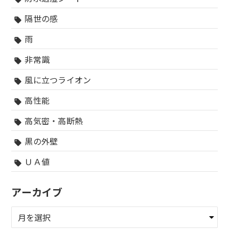
隔世の感
sell
雨
sell
非常識
sell
風に立つライオン
sell
高性能
sell
高気密・高断熱
sell
黒の外壁
sell
ＵＡ値
sell
アーカイブ