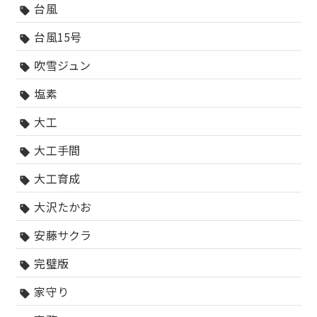
台風
sell
台風15号
sell
吹雪ジュン
sell
塩素
sell
大工
sell
大工手間
sell
大工育成
sell
大沢たかお
sell
安藤サクラ
sell
完璧版
sell
家守り
sell