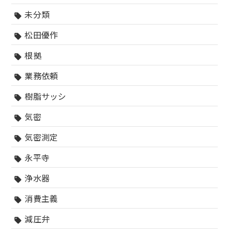
未分類
sell
松田優作
sell
根拠
sell
業務依頼
sell
樹脂サッシ
sell
気密
sell
気密測定
sell
永平寺
sell
浄水器
sell
消費主義
sell
減圧弁
sell