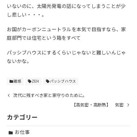
いないのに、太陽光発電の話になってしまうことが少
し悲しい・・・。
お国がカーボンニュートラルを本気で目指すなら、家
庭部門では住宅という箱をすべて
パッシブハウスにするくらいじゃないと難しいんじゃ
ないかな。
雑感
ZEH
パッシブハウス
folder
sell
sell
次代に残すべき家と家守りのために。
【高気密・高断熱】 気密
カテゴリー
お仕事
folder