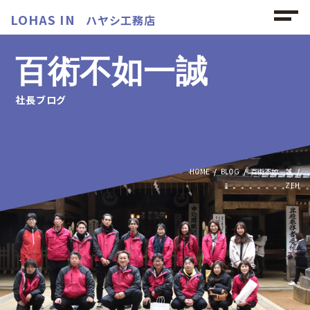
LOHAS IN
ハヤシ工務店
百術不如一誠
社長ブログ
HOME
BLOG
百術不如一誠
ZEH