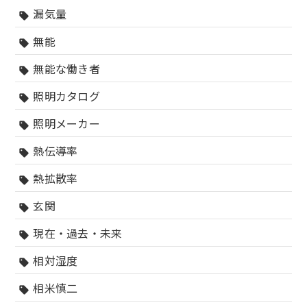
漏気量
sell
無能
sell
無能な働き者
sell
照明カタログ
sell
照明メーカー
sell
熱伝導率
sell
熱拡散率
sell
玄関
sell
現在・過去・未来
sell
相対湿度
sell
相米慎二
sell