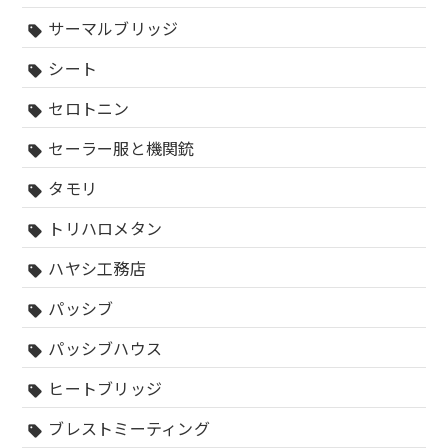
サーマルブリッジ
sell
シート
sell
セロトニン
sell
セーラー服と機関銃
sell
タモリ
sell
トリハロメタン
sell
ハヤシ工務店
sell
パッシブ
sell
パッシブハウス
sell
ヒートブリッジ
sell
ブレストミーティング
sell