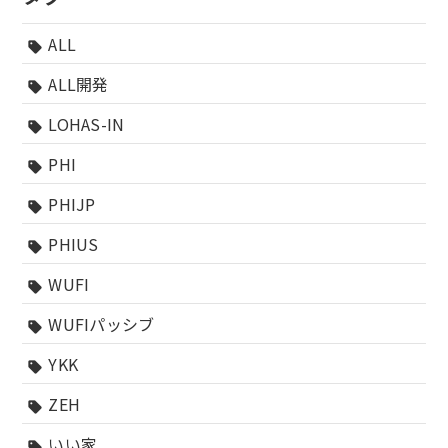
ALL
sell
ALL開発
sell
LOHAS-IN
sell
PHI
sell
PHIJP
sell
PHIUS
sell
WUFI
sell
WUFIパッシブ
sell
YKK
sell
ZEH
sell
いい家
sell