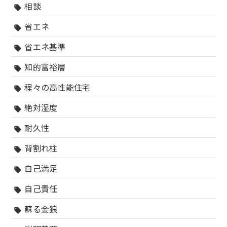
相談
sell
省エネ
sell
省エネ基準
sell
知的富裕層
sell
程々の高性能住宅
sell
絶対湿度
sell
耐久性
sell
背割れ柱
sell
自己満足
sell
自己責任
sell
蘇る金狼
sell