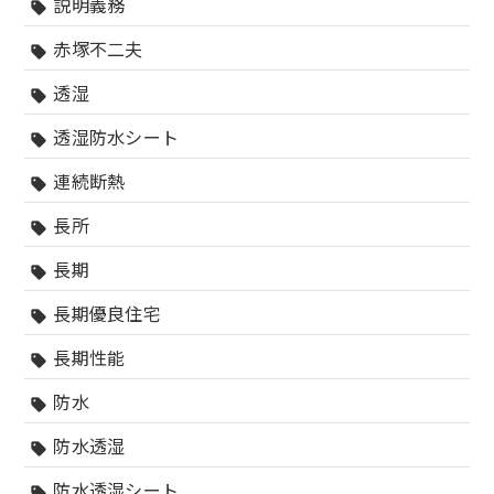
説明義務
sell
赤塚不二夫
sell
透湿
sell
透湿防水シート
sell
連続断熱
sell
長所
sell
長期
sell
長期優良住宅
sell
長期性能
sell
防水
sell
防水透湿
sell
防水透湿シート
sell