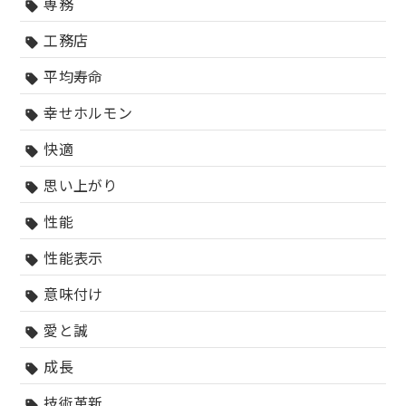
専務
sell
工務店
sell
平均寿命
sell
幸せホルモン
sell
快適
sell
思い上がり
sell
性能
sell
性能表示
sell
意味付け
sell
愛と誠
sell
成長
sell
技術革新
sell