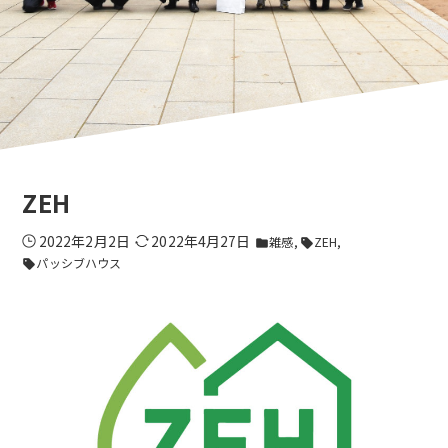
ZEH
2022年2月2日
2022年4月27日
雑感
ZEH
folder
sell
パッシブハウス
sell