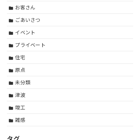
お客さん
folder
ごあいさつ
folder
イベント
folder
プライベート
folder
住宅
folder
原点
folder
未分類
folder
津波
folder
竣工
folder
雑感
folder
タグ