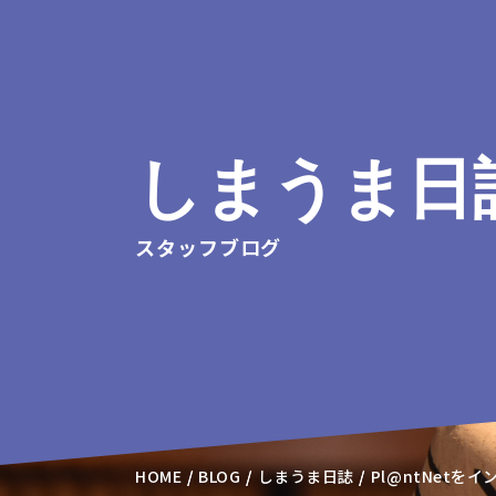
しまうま日
スタッフブログ
HOME
BLOG
しまうま日誌
Pl@ntNetを