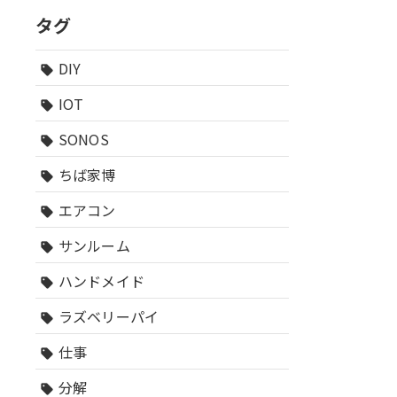
タグ
DIY
sell
IOT
sell
SONOS
sell
ちば家博
sell
エアコン
sell
サンルーム
sell
ハンドメイド
sell
ラズベリーパイ
sell
仕事
sell
分解
sell