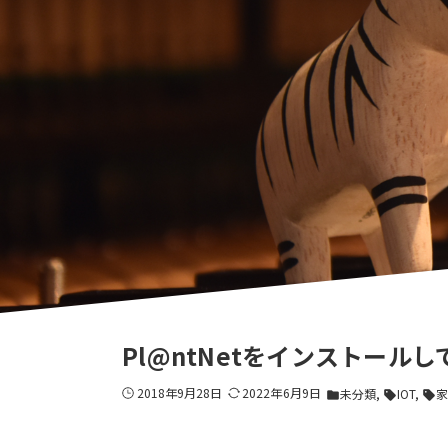
Pl@ntNetをインストールし
2018年9月28日
2022年6月9日
未分類
IOT
家
folder
sell
sell