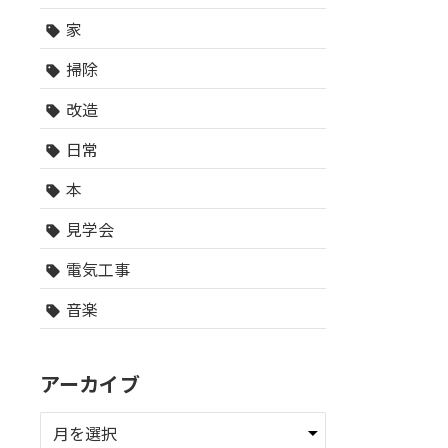
家
sell
掃除
sell
改造
sell
日常
sell
本
sell
見学会
sell
電気工事
sell
音楽
sell
アーカイブ