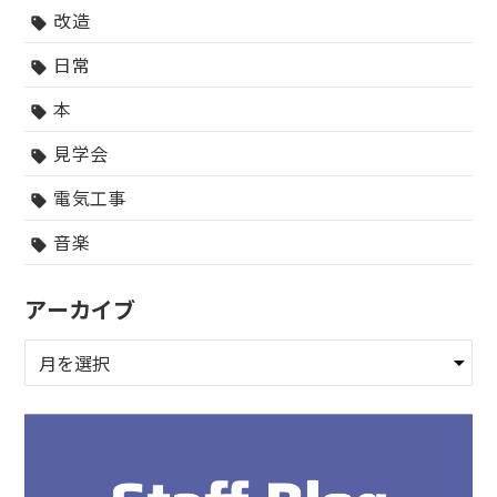
改造
sell
日常
sell
本
sell
見学会
sell
電気工事
sell
音楽
sell
アーカイブ