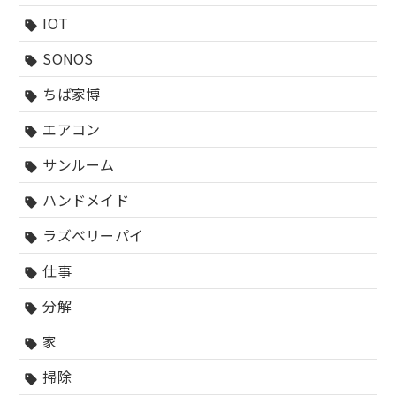
IOT
sell
SONOS
sell
ちば家博
sell
エアコン
sell
サンルーム
sell
ハンドメイド
sell
ラズベリーパイ
sell
仕事
sell
分解
sell
家
sell
掃除
sell