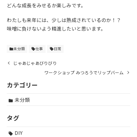
どんな成長をみせるか楽しみです。
わたしも来年には、少しは熟成されているのか！？
味噌に負けないよう精進したいと思います。
未分類
仕事
日常
folder
sell
sell
じゃあじゃあびりびり
ワークショップ みつろうでリップバーム
カテゴリー
未分類
folder
タグ
DIY
sell