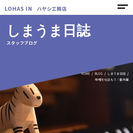
LOHAS IN
ハヤシ工務店
しまうま日誌
スタッフブログ
HOME
BLOG
しまうま日誌
味噌を仕込もう！番外編